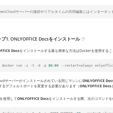
ownCloudサーバーの接続やリアルタイムの共同編集にはインターネ
プ1. ONLYOFFICE Docsをインストール
FFICE Docs
をインストールする最も簡単な方法はDockerを使用する
 docker run 
-
i 
-
t 
-
d 
-
p 
80
:
80
--
restart
=
always onlyoffic
Cloudサーバーがインストールされている同じマシンに
ONLYOFFICE Doc
するデフォルトポートを変更する必要があります（
ONLYOFFICE Docs
erを使用して
ONLYOFFICE Docs
をインストールする際、次のコマンドを