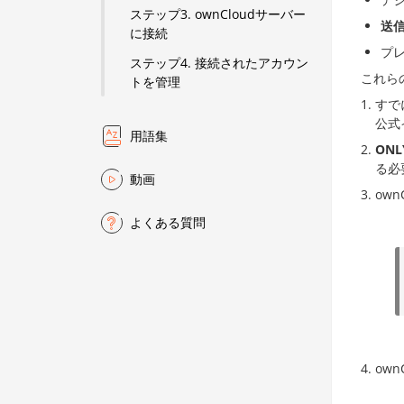
ステップ3. ownCloudサーバー
送
に接続
プ
ステップ4. 接続されたアカウン
これら
トを管理
すで
公式
用語集
ONL
る必
動画
ow
よくある質問
own