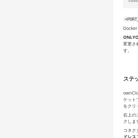
sudo
<PORT
Dock
ONLYO
変更さ
す。
ステッ
own
ケット
をクリ
右上の
クしま
コネク
ドレス