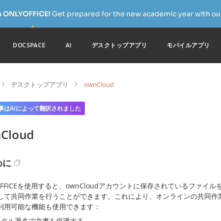
h ONLYOFFICE!
Get prepared for the new academic year with our
DOCSPACE
AI
デスクトップアプリ
モバイルアプリ
デスクトップアプリ
ownCloud
事はAIによって翻訳されました
Cloud
めに
OFFICEを使用すると、ownCloudアカウントに保存されているファイ
して共同作業を行うことができます。これにより、オンラインの共同作
利用可能な機能も使用できます：
ジタル署名で文書を保護する、