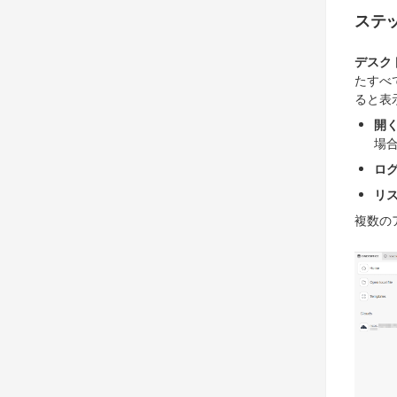
ステッ
デスク
たすべ
ると表
開
場
ロ
リ
複数の