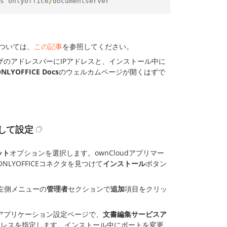
s onlyoffice
/
documentserver
ついては、
この記事
を参照してください。
のアドレスバーにIPアドレスと、インストール中に
NLYOFFICE Docs
のウェルカムページが開くはずで
ルして設定
ット
オプションを選択します。ownCloudアプリマー
LYOFFICEコネクタを見つけて
インストール
ボタン
左側メニューの
管理者
セクションで
追加
項目をクリッ
Eアプリケーション設定ページで、
文書編集サービスア
のアドレスを指定します。インストール中にポートを変更