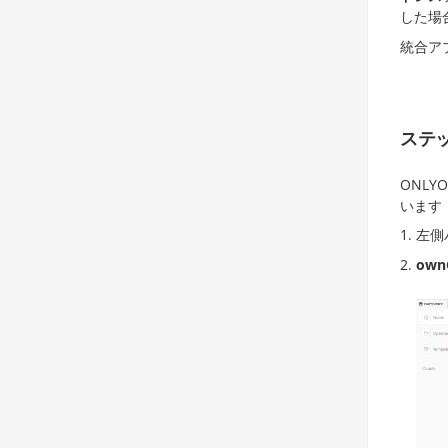
した場
統合ア
ステッ
ONLY
います
左側
own