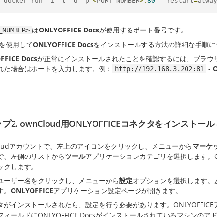
 docker run 
-
i 
-
t 
-
d 
-
p 
<
PORT_NUMBER
>:
80
--
restart
=
alway
は
ONLYOFFICE Docs
が使用するポート番号です。
_NUMBER>
erを使用して
ONLYOFFICE Docs
をインストールする方法の詳細な手順に
FFICE Docs
が正常にインストールされたことを確認するには、ブラウザ
れた場合はポートを入力します。例：
-
O
http://192.168.3.202:81
プ2. ownCloud用ONLYOFFICEコネクタをインストー
Cloudアカウントで、左上のアイコンをクリックし、メニューから
マーケ
で、左側のリストから
ツール
アプリケーションカテゴリを選択します。ON
ックします。
ユーザー名をクリックし、メニューから
設定
オプションを選択します。
す。
ONLYOFFICE
アプリケーション設定ページが開きます。
タがインストールされたら、設定を行う必要があります。ONLYOFFIC
フィールドにONLYOFFICE Docsがインストールされているマシン