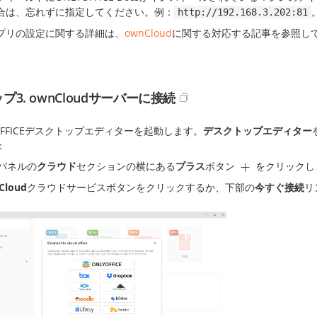
合は、忘れずに指定してください。例：
http://192.168.3.202:81
プリの設定に関する詳細は、
ownCloud
に関する対応する記事を参照し
プ3. ownCloudサーバーに接続
OFFICEデスクトップエディターを起動します。
デスクトップエディター
：
パネルの
クラウド
セクションの横にある
プラス
ボタン
をクリックし
Cloud
クラウドサービスボタンをクリックするか、下部の
今すぐ接続
リ