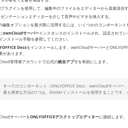
信
プラグインを使用して、編集中のファイルをエディターから直接送信
レゼンテーションエディターを介して音声やビデオを挿入する。
の編集オプションを最大限に活用するには、いくつかのコンポーネント
に
ownCloudサーバー
インスタンスがインストールされ、設定されてい
インストール手順を参照してください。
YOFFICE Docs
をインストールします。ownCloudサーバーとONLYOF
要があります。
nCloud管理者アカウントで公式の
統合アプリ
を有効にします。
すべてのコンポーネント（ONLYOFFICE Docs、ownCloud
最も簡単な方法の1つは、Dockerインストールを使用することです。
Cloudサーバーを
ONLYOFFICEデスクトップエディター
に接続します。