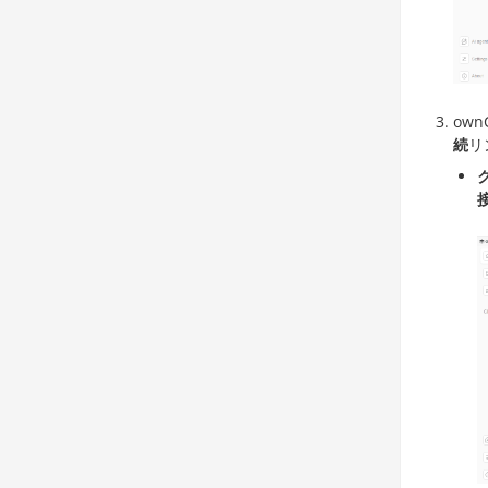
ow
続
リ