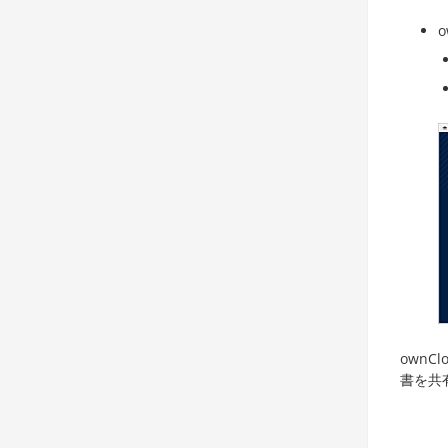
ownC
書を共