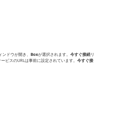
ィンドウが開き、
Box
が選択されます。
今すぐ接続
リ
サービスのURLは事前に設定されています。
今すぐ接