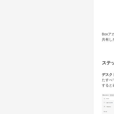
Box
共有し
ステ
デスク
たすべ
すると