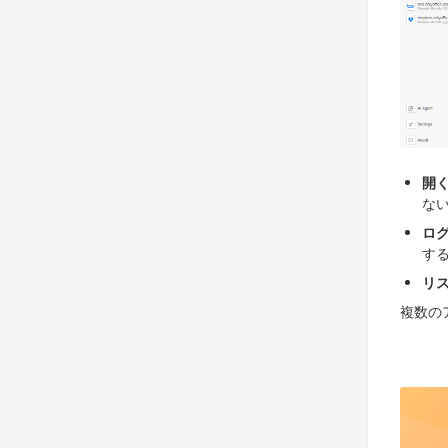
開
な
ロ
す
リ
複数の