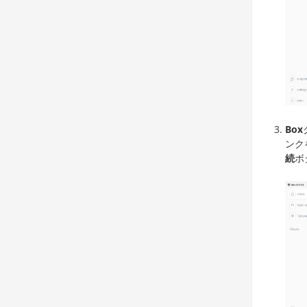
Box
ンク
続
ボ