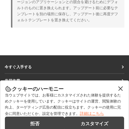
ージョンのアプリケーションとの競合を避けるためにデフォ
ルトのものに置き換えられます。アップデート前に必要なテ
ンプレートを別の場所に保存し、アップデート後に再度デフ
ォルトテンプレートを置き換えてください。
今すぐ入手する
Docs
共同作業
DocSpace
クッキーのハーモニー
貢献者向け
ニュースを見る
当ウェブサイトでは、お客様にカスタマイズされた体験を提供するた
Workspace
翻訳者向け
めクッキーを使用しています。クッキーはサイトの運営、閲覧体験の
ブログ
コネクター
向上、ターゲティング広告の配信に役立ちます。クッキーの使用に完
ヘルプを得る
インフルエンサー向け
詳細はこちら
全に同意いただくか、設定を管理できます。
デスクトップアプリ
フォーラム
求人情報
お問い合わせ
拒否
カスタマイズ
モバイルアプリ
研修コース