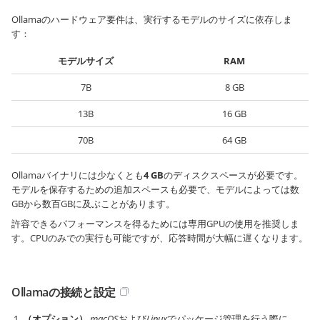
Ollamaのハードウェア要件は、実行するモデルのサイズに依存しま
す：
モデルサイズ
RAM
7B
8 GB
13B
16 GB
70B
64 GB
Ollamaバイナリには少なくとも
4 GB
のディスクスペースが必要です。
モデルを保存するための追加スペースも必要で、モデルによっては数
GBから数百GBに及ぶことがあります。
許容できるパフォーマンスを得るためには専用GPUの使用を推奨しま
す。CPUのみでの実行も可能ですが、応答時間が大幅に遅くなります。
Ollamaの接続と設定
（オプション）
macOS
および
Linux
でパッケージ管理を行う際に