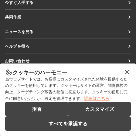
今すぐ入手する
Docs
共同作業
DocSpace
貢献者向け
ニュースを見る
Workspace
翻訳者向け
ブログ
コネクター
ヘルプを得る
インフルエンサー向け
デスクトップアプリ
フォーラム
求人情報
お問い合わせ
モバイルアプリ
研修コース
セールスに関する質問
sales@onlyoffice.com
クッキーのハーモニー
onlyoffice.com
ウェビナー
当ウェブサイトでは、お客様にカスタマイズされた体験を提供するた
パートナーシップに関するお問い合わせ
partners@onlyoffice.com
© Ascensio System SIA 2026. All rights reserved
めクッキーを使用しています。クッキーはサイトの運営、閲覧体験の
ホワイトペーパー
メディアに関するお問い合わせ
press@onlyoffice.com
向上、ターゲティング広告の配信に役立ちます。クッキーの使用に完
サポートお問い合わせフォーム
詳細はこちら
全に同意いただくか、設定を管理できます。
折り返し電話のリクエスト
デモを依頼する
拒否
カスタマイズ
すべてを承認する