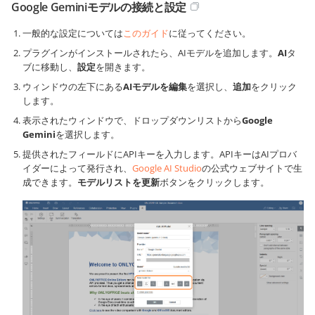
Google Geminiモデルの接続と設定
一般的な設定については
このガイド
に従ってください。
プラグインがインストールされたら、AIモデルを追加します。
AI
タ
ブに移動し、
設定
を開きます。
ウィンドウの左下にある
AIモデルを編集
を選択し、
追加
をクリック
します。
表示されたウィンドウで、ドロップダウンリストから
Google
Gemini
を選択します。
提供されたフィールドにAPIキーを入力します。APIキーはAIプロバ
イダーによって発行され、
Google AI Studio
の公式ウェブサイトで生
成できます。
モデルリストを更新
ボタンをクリックします。