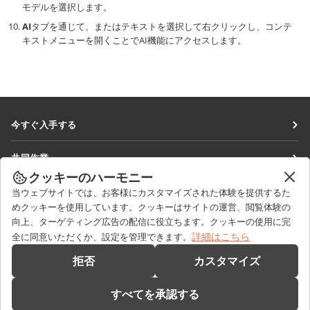
モデルを選択します。
AI
タブを通じて、またはテキストを選択して右クリックし、コンテ
キストメニューを開くことでAI機能にアクセスします。
今すぐ入手する
Docs
共同作業
DocSpace
クッキーのハーモニー
貢献者向け
ニュースを見る
当ウェブサイトでは、お客様にカスタマイズされた体験を提供するた
Workspace
翻訳者向け
めクッキーを使用しています。クッキーはサイトの運営、閲覧体験の
ブログ
コネクター
向上、ターゲティング広告の配信に役立ちます。クッキーの使用に完
ヘルプを得る
インフルエンサー向け
詳細はこちら
全に同意いただくか、設定を管理できます。
デスクトップアプリ
フォーラム
求人情報
お問い合わせ
拒否
カスタマイズ
モバイルアプリ
研修コース
セールスに関する質問
sales@onlyoffice.com
onlyoffice.com
すべてを承認する
ウェビナー
パートナーシップに関するお問い合わせ
partners@onlyoffice.com
© Ascensio System SIA 2026. All rights reserved