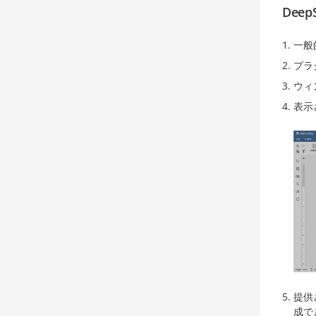
Dee
一般
プラ
ウィ
表示
提供
成で