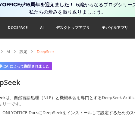
YOFFICEが16周年を迎えました！
16編からなるブログシリー
私たちの歩みを振り返りましょう。
DOCSPACE
AI
デスクトップアプリ
モバイルアプリ
AI
設定
DeepSeek
事はAIによって翻訳されました
pSeek
eekは、自然言語処理（NLP）と機械学習を専門とするDeepSeek Artificial 
ミリーです。
ONLYOFFICE DocsにDeepSeekをインストールして設定するた