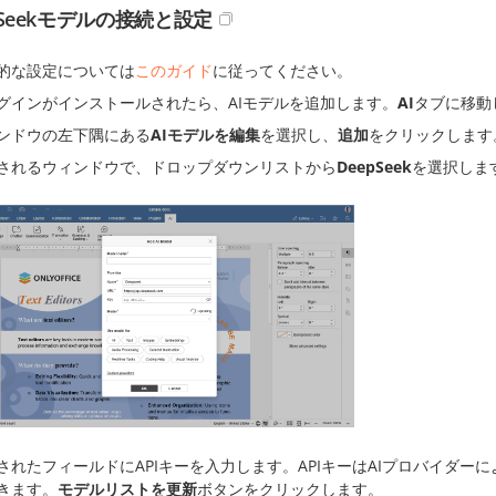
pSeekモデルの接続と設定
的な設定については
このガイド
に従ってください。
グインがインストールされたら、AIモデルを追加します。
AI
タブに移動
ンドウの左下隅にある
AIモデルを編集
を選択し、
追加
をクリックします
されるウィンドウで、ドロップダウンリストから
DeepSeek
を選択しま
されたフィールドにAPIキーを入力します。APIキーはAIプロバイダー
きます。
モデルリストを更新
ボタンをクリックします。