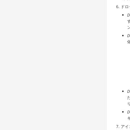
ドロ
D
D
D
D
アイ