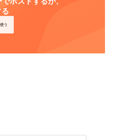
ーバーでホストするか、
する
使う