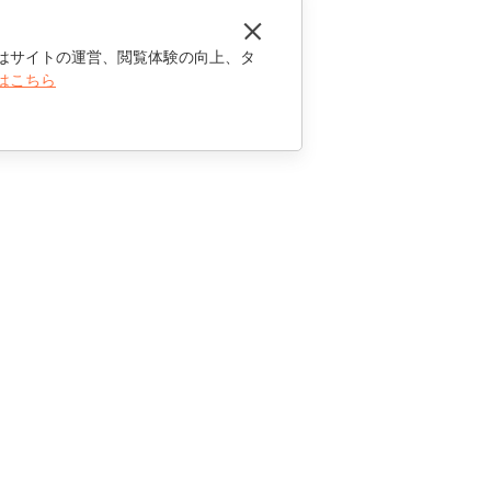
はサイトの運営、閲覧体験の向上、タ
はこちら
お問い合わせ
セールスに関する質問
sales@onlyoffice.com
パートナーシップに関するお問い合わせ
partners@onlyoffice.com
メディアに関するお問い合わせ
press@onlyoffice.com
折り返し電話のリクエスト