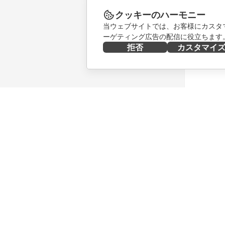
クッキーのハーモニー
当ウェブサイトでは、お客様にカスタ
ーゲティング広告の配信に役立ちます
拒否
カスタマイ
今すぐ入手する
共同作業
Docs
貢献者向
DocSpace
翻訳者向
Workspace
インフル
コネクター
求人情報
デスクトップアプリ
ニュース
モバイルアプリ
ブログ