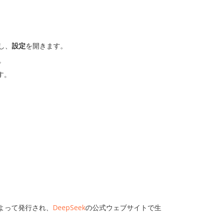
し、
設定
を開きます。
。
す。
によって発行され、
DeepSeek
の公式ウェブサイトで生