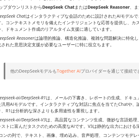
ップダウンリストから
DeepSeek Chat
または
DeepSeek Reasoner
、ま
eepSeek Chat
はインタラクティブな会話のために設計されたAIモデル
す。コンテキストメモリを備えたインテリジェントな応答を提供し、カ
ン、ドキュメント作成のリアルタイム支援に適しています。
eepSeek Reasoner
は論理的推論、構造化推論、複雑な問題解決に特化し
化された意思決定支援が必要なユーザーに特に役立ちます。
他のDeepSeekモデルも
Together AI
プロバイダーを通じて接続で
eepseek-ai/DeepSeek-R1
は、メールの下書き、レポートの生成、ドキュ
た汎用AIモデルです。インタラクティブな対話に焦点を当てたChatや、論
り、R1は分析的な深さよりも多用途性を重視します。
eepseek-ai/DeepSeek-V3
は、高品質なコンテンツ生成、微妙な言語処理
キストに富んだタスクのための高度なAIです。V3は静的な出力における
コンの列で、テキスト、画像、埋め込み、音声処理、コンテンツモデレ