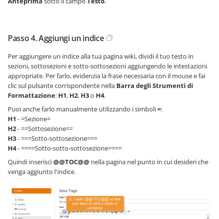
Anteprima
sotto il campo
Testo
.
Passo 4. Aggiungi un indice
Per aggiungere un indice alla tua pagina wiki, dividi il tuo testo in
sezioni, sottosezioni e sotto-sottosezioni aggiungendo le intestazioni
appropriate. Per farlo, evidenzia la frase necessaria con il mouse e fai
clic sul pulsante corrispondente nella
Barra degli Strumenti di
Formattazione
:
H1
,
H2
,
H3
o
H4
.
Puoi anche farlo manualmente utilizzando i simboli
=
:
H1
- =Sezione=
H2
- ==Sottosezione==
H3
- ===Sotto-sottosezione===
H4
- ====Sotto-sotto-sottosezione====
Quindi inserisci
@@TOC@@
nella pagina nel punto in cui desideri che
venga aggiunto l'indice.