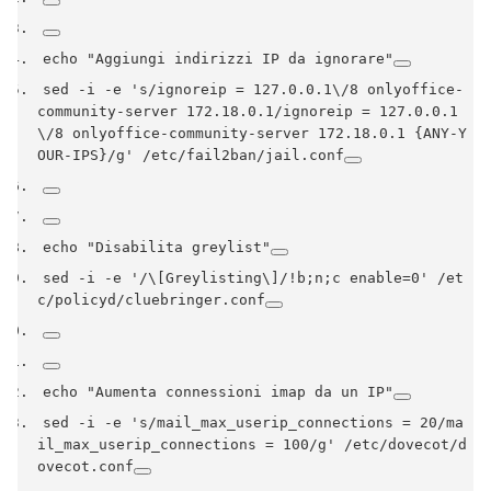
echo 
"Aggiungi indirizzi IP da ignorare"
sed 
-
i 
-
e 
's/ignoreip = 127.0.0.1\/8 onlyoffice-
community-server 172.18.0.1/ignoreip = 127.0.0.1
\/8 onlyoffice-community-server 172.18.0.1 {ANY-Y
OUR-IPS}/g'
/
etc
/
fail2ban
/
jail
.
conf
echo 
"Disabilita greylist"
sed 
-
i 
-
e 
'/\[Greylisting\]/!b;n;c enable=0'
/
et
c
/
policyd
/
cluebringer
.
conf
echo 
"Aumenta connessioni imap da un IP"
sed 
-
i 
-
e 
's/mail_max_userip_connections = 20/ma
il_max_userip_connections = 100/g'
/
etc
/
dovecot
/
d
ovecot
.
conf