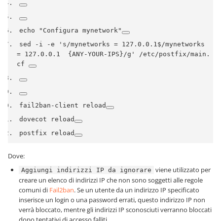
echo 
"Configura mynetwork"
sed 
-
i 
-
e 
's/mynetworks = 127.0.0.1$/mynetworks 
= 127.0.0.1  {ANY-YOUR-IPS}/g'
/
etc
/
postfix
/
main
.
cf 
fail2ban
-
client reload
dovecot reload
postfix reload
Dove:
viene utilizzato per
Aggiungi indirizzi IP da ignorare
creare un elenco di indirizzi IP che non sono soggetti alle regole
comuni di
Fail2ban
. Se un utente da un indirizzo IP specificato
inserisce un login o una password errati, questo indirizzo IP non
verrà bloccato, mentre gli indirizzi IP sconosciuti verranno bloccati
dopo tentativi di accesso falliti.