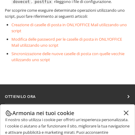
,
rileggono i file di configurazione.
dovecot
postfix
Per scoprire come eseguire determinate operazioni utilizzando uno
script, puoi fare riferimento ai seguenti articoli:
Creazione di caselle di posta in ONLYOFFICE Mail utilizzando uno
script
Modifica delle password per le caselle di posta in ONLYOFFICE
Mail utilizzando uno script
Sincronizzazione delle nuove caselle di posta con quelle vecchie
utilizzando uno script
OTTIENILO ORA
Docs
COLLABORA
Armonia nei tuoi cookie
DocSpace
Il nostro sito utilizza i cookie per offrirti un'esperienza personalizzata.
Per i contributori
RICEVI NOTIZIE
I cookie ci aiutano a far funzionare il sito, migliorare la tua navigazione
Workspace
Per i traduttori
e attivare pubblicità e marketing mirati. Puoi acconsentire