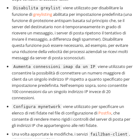
viene utilizzato per disabilitare la
Disabilita greylist
funzione di
greylisting
abilitata per impostazione predefinita (una
funzione di protezione antispam basata sul principio che, se il
server del destinatario non è temporaneamente in grado di
ricevere un messaggio, i server di posta ripetono il tentativo di
inviare il messaggio, a differenza degli spammer). Disabilitare
questa funzione può essere necessario, ad esempio, per evitare
una riduzione della velocità dei processi aziendali se ricevi molti
messaggi da server di posta sconosciuti.
viene utilizzato per
Aumenta connessioni imap da un IP
consentire la possibilità di connettere un numero maggiore di
client da un singolo indirizzo IP rispetto a quanto specificato per
impostazione predefinita. Nell'esempio sopra, sono consentite
100 connessioni da un singolo indirizzo IP invece di 20
connessioni.
viene utilizzato per specificare un
Configura mynetwork
elenco di reti fidate nel file di configurazione di
Postfix
, che
consente di rendere meno rigidi i controlli del server di posta per
gli indirizzi IP che appartengono alle reti fidate.
Una volta apportate le modifiche, i servizi
,
fail2ban-client