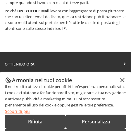
sempre quando si lavora con client di terze parti.
Poiché
ONLYOFFICE Mail
lavora con l'aggregatore di posta piuttosto
che con un client email dedicato, questa restrizione può funzionare se
ci sono molti utenti sul portale perché tutte le caselle di posta degli
utenti sono sullo stesso indirizzo IP.
OTTIENILO ORA
Docs
COLLABORA
Armonia nei tuoi cookie
DocSpace
Il nostro sito utilizza i cookie per offrirti un'esperienza personalizzata.
Per i contributori
RICEVI NOTIZIE
I cookie ci aiutano a far funzionare il sito, migliorare la tua navigazione
Workspace
Per i traduttori
e attivare pubblicità e marketing mirati. Puoi acconsentire
Blog
Connettori
pienamente all'uso dei cookie oppure gestire le tue preferenze.
RICEVI AIUTO
Per gli influencer
Scopri di più
App desktop
Forum
Offerte di lavoro
CONTATTACI
Rifiuta
Personalizza
App mobili
Corsi di formazione
Domande sulle vendite
sales@onlyoffice.com