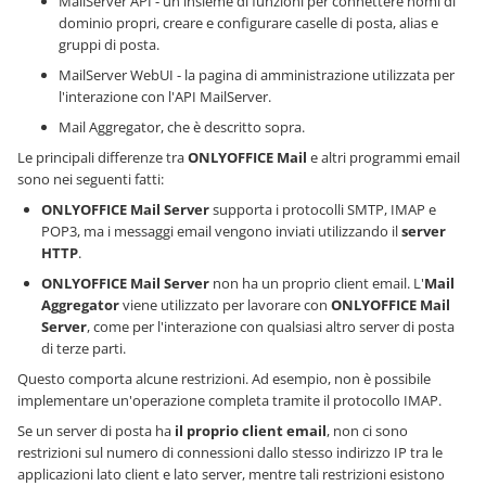
MailServer API - un insieme di funzioni per connettere nomi di
dominio propri, creare e configurare caselle di posta, alias e
gruppi di posta.
MailServer WebUI - la pagina di amministrazione utilizzata per
l'interazione con l'API MailServer.
Mail Aggregator, che è descritto sopra.
Le principali differenze tra
ONLYOFFICE Mail
e altri programmi email
sono nei seguenti fatti:
ONLYOFFICE Mail Server
supporta i protocolli SMTP, IMAP e
POP3, ma i messaggi email vengono inviati utilizzando il
server
HTTP
.
ONLYOFFICE Mail Server
non ha un proprio client email. L'
Mail
Aggregator
viene utilizzato per lavorare con
ONLYOFFICE Mail
Server
, come per l'interazione con qualsiasi altro server di posta
di terze parti.
Questo comporta alcune restrizioni. Ad esempio, non è possibile
implementare un'operazione completa tramite il protocollo IMAP.
Se un server di posta ha
il proprio client email
, non ci sono
restrizioni sul numero di connessioni dallo stesso indirizzo IP tra le
applicazioni lato client e lato server, mentre tali restrizioni esistono