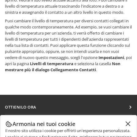
aprirlo. Vedrai il suo livello attuale accanto alla foto. Puoi cambiare il
livello di temperatura attuale trascinando l'indicatore a destra o a
sinistra e assegnando il contatto a un altro livello in questo modo.
Puoi cambiare il livello di temperatura per diversi contatti collegati in
qualche modo contemporaneamente. Ad esempio, se vuoi cambiare il
livello di temperatura per un'azienda, ti verrà offerto di cambiare i
livelli di temperatura per tutti i dipendenti dell'azienda rappresentati
nella tua lista di contatti. Puoi applicare questa funzione cliccando sul
pulsante appropriato, oppure, se non intendi usarla e non vuoi
vedere di nuovo questo messaggio, scegli l'opzione
Impostazioni
, poi
apri la pagina
Livelli di temperatura
e seleziona la casella
Non
mostrare più il dialogo Collegamento Contatti
.
OTTIENILO ORA
Docs
COLLABORA
Armonia nei tuoi cookie
DocSpace
Il nostro sito utilizza i cookie per offrirti un'esperienza personalizzata.
Per i contributori
RICEVI NOTIZIE