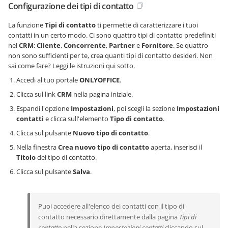
Configurazione dei tipi di contatto
La funzione
Tipi di contatto
ti permette di caratterizzare i tuoi
contatti in un certo modo. Ci sono quattro tipi di contatto predefiniti
nel
CRM
:
Cliente
,
Concorrente
,
Partner
e
Fornitore
. Se quattro
non sono sufficienti per te, crea quanti tipi di contatto desideri. Non
sai come fare? Leggi le istruzioni qui sotto.
Accedi al tuo portale
ONLYOFFICE
.
Clicca sul link
CRM
nella pagina iniziale.
Espandi l'opzione
Impostazioni
, poi scegli la sezione
Impostazioni
contatti
e clicca sull'elemento
Tipo di contatto
.
Clicca sul pulsante
Nuovo tipo di contatto
.
Nella finestra
Crea nuovo tipo di contatto
aperta, inserisci il
Titolo
del tipo di contatto.
Clicca sul pulsante
Salva
.
Puoi accedere all'elenco dei contatti con il tipo di
contatto necessario direttamente dalla pagina
Tipi di
contatto
nella sezione
Impostazioni contatti
cliccando sul