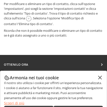
Per modificare o eliminare un tipo di contatto, clicca sull'opzione
'Impostazioni', poi scegli la sezione 'Impostazioni contatti' e clicca
sull'elemento 'Tipo di contatto'. Trova il tipo di contatto richiesto e
clicca sull'icona
. Seleziona l'opzione 'Modifica tipo di
contatto'/'Elimina tipo di contatto'.
Ricorda che non è possibile modificare o eliminare un tipo di contatto
se è già stato assegnato a uno o più contatti.
OTTIENILO ORA
Docs
COLLABORA
Armonia nei tuoi cookie
DocSpace
Il nostro sito utilizza i cookie per offrirti un'esperienza personalizzata.
Per i contributori
RICEVI NOTIZIE
I cookie ci aiutano a far funzionare il sito, migliorare la tua navigazione
Workspace
Per i traduttori
e attivare pubblicità e marketing mirati. Puoi acconsentire
Blog
Connettori
pienamente all'uso dei cookie oppure gestire le tue preferenze.
RICEVI AIUTO
Per gli influencer
Scopri di più
App desktop
Forum