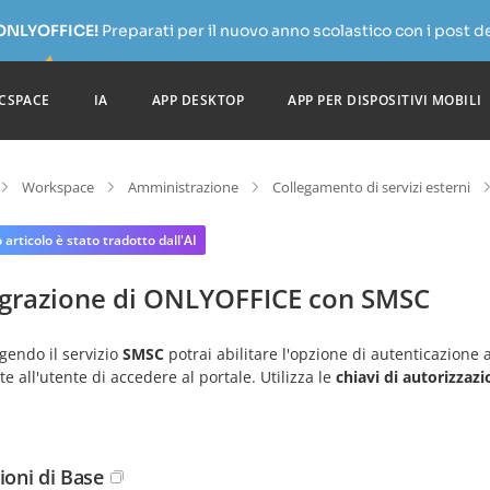
 ONLYOFFICE!
Preparati per il nuovo anno scolastico con i post de
CSPACE
IA
APP DESKTOP
APP PER DISPOSITIVI MOBILI
Workspace
Amministrazione
Collegamento di servizi esterni
articolo è stato tradotto dall'AI
egrazione di ONLYOFFICE con SMSC
gendo il servizio
SMSC
potrai abilitare l'opzione di autenticazione
e all'utente di accedere al portale. Utilizza le
chiavi di autorizzaz
ioni di Base