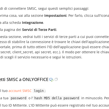
di di connettere SMSC, segui questi semplici passaggi:
prima cosa, vai alla sezione
Impostazioni
. Per farlo, clicca sull'icon
a alla scheda
Integrazione
.
 la pagina dei
Servizi di Terze Parti
.
esta sezione, vedrai tutti i servizi di terze parti a cui puoi connett
esso di stabilire la connessione è trovare le chiavi dell'applicazione
ortale, prima di tutto ottieni l'ID dell'applicazione (può essere chia
secret, client_secret, api secret, ecc.). Il modo per ottenere le chia
i scegli il servizio necessario e segui le istruzioni.
etti SMSC a ONLYOFFICE
il tuo
account SMSC
;
login
la tua
o l'
in minuscolo. Pe
password
hash MD5 della password
il tuo ID Mittente. L'ID Mittente può essere registrato nel tuo acco