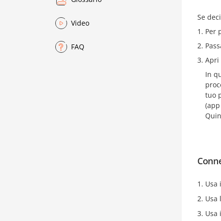
Se deci
Video
Per 
Pass
FAQ
Apri
In qu
proc
tuo p
(app 
Quind
Conn
Usa 
Usa 
Usa 