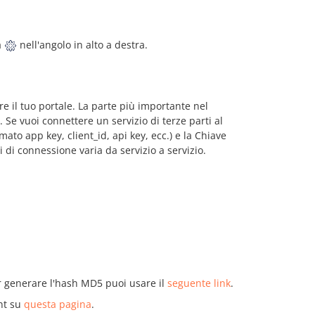
a
nell'angolo in alto a destra.
ere il tuo portale. La parte più importante nel
. Se vuoi connettere un servizio di terze parti al
mato app key, client_id, api key, ecc.) e la Chiave
vi di connessione varia da servizio a servizio.
r generare l'hash MD5 puoi usare il
seguente link
.
unt su
questa pagina
.