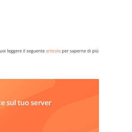
puoi leggere il seguente
articolo
per saperne di più
 sul tuo server