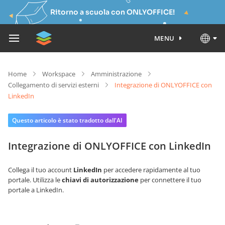
Ritorno a scuola con ONLYOFFICE!
MENU
Home
Workspace
Amministrazione
Collegamento di servizi esterni
Integrazione di ONLYOFFICE con
LinkedIn
Questo articolo è stato tradotto dall'AI
Integrazione di ONLYOFFICE con LinkedIn
Collega il tuo account
LinkedIn
per accedere rapidamente al tuo
portale. Utilizza le
chiavi di autorizzazione
per connettere il tuo
portale a LinkedIn.