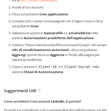
Vai al
sito LinkedIn Developers
;
Accedi al tuo account;
Clicca sul pulsante
Crea applicazione
;
Compila tutti i campi contrassegnati con il segno rosso e clicca
sul pulsante
Invia
;
Seleziona le opzioni
r_basicprofile
e
r_emailaddress
nella
sezione
Autorizzazioni predefinite dell'applicazione
;
Inserisci "https://service.onlyoffice.com/oauth2.aspx" nel campo
URL di reindirizzamento autorizzati
, clicca sul pulsante
Aggiungi
, quindi clicca su
Aggiorna
in fondo alla pagina per
salvare le modifiche;
Copia o annota il
e il
nella
Client ID
Client Secret
sezione
Chiavi di Autenticazione
.
Suggerimenti Utili
Come connettere il mio account
LinkedIn
al portale?
Quando hai completato tutti i passaggi descritti nell'istruzione, vai alla