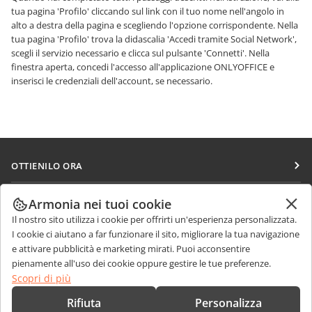
tua pagina 'Profilo' cliccando sul link con il tuo nome nell'angolo in
alto a destra della pagina e scegliendo l'opzione corrispondente. Nella
tua pagina 'Profilo' trova la didascalia 'Accedi tramite Social Network',
scegli il servizio necessario e clicca sul pulsante 'Connetti'. Nella
finestra aperta, concedi l'accesso all'applicazione ONLYOFFICE e
inserisci le credenziali dell'account, se necessario.
OTTIENILO ORA
Docs
COLLABORA
Armonia nei tuoi cookie
DocSpace
Il nostro sito utilizza i cookie per offrirti un'esperienza personalizzata.
Per i contributori
RICEVI NOTIZIE
I cookie ci aiutano a far funzionare il sito, migliorare la tua navigazione
Workspace
Per i traduttori
e attivare pubblicità e marketing mirati. Puoi acconsentire
Blog
Connettori
pienamente all'uso dei cookie oppure gestire le tue preferenze.
RICEVI AIUTO
Per gli influencer
Scopri di più
App desktop
Forum
Offerte di lavoro
CONTATTACI
Rifiuta
Personalizza
App mobili
Corsi di formazione