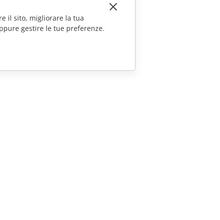
e il sito, migliorare la tua
ppure gestire le tue preferenze.
CONTATTACI
Domande sulle vendite
sales@onlyoffice.com
Richieste per i partner
partners@onlyoffice.com
Richieste stampa
press@onlyoffice.com
Richiedi una chiamata