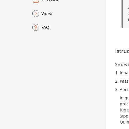
Video
FAQ
Istruz
Se deci
Inna
Pass
Apri
In qu
proc
tuo p
(app 
Quind