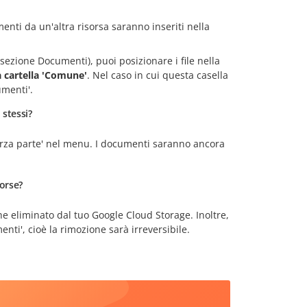
enti da un'altra risorsa saranno inseriti nella
ezione Documenti), puoi posizionare i file nella
a cartella 'Comune'
. Nel caso in cui questa casella
umenti'.
 stessi?
erza parte' nel menu. I documenti saranno ancora
orse?
he eliminato dal tuo Google Cloud Storage. Inoltre,
nti', cioè la rimozione sarà irreversibile.