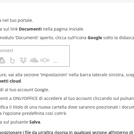
a nel tuo portale.
a sul link
Documenti
nella pagina iniziale.
modulo 'Documenti' aperto, clicca sull'icona
Google
sotto la didascal
re, vai alla sezione 'Impostazioni' nella barra laterale sinistra, sce
etti cloud
.
di al tuo account Google.
enti a ONLYOFFICE di accedere al tuo account cliccando sul pulsan
ifica il titolo di una nuova cartella dove saranno posizionati i doc
ia l'opzione predefinita così com'è.
ca sul pulsante
Salva
.
osizionare i file da un'altra risorsa in qualsiasi sezione all'interno 