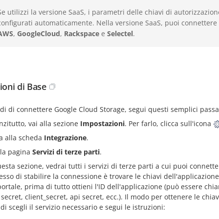
Se utilizzi la versione SaaS, i parametri delle chiavi di autorizzazio
configurati automaticamente. Nella versione SaaS, puoi connettere 
AWS
,
GoogleCloud
,
Rackspace
e
Selectel
.
ioni di Base
di di connettere Google Cloud Storage, segui questi semplici passa
nzitutto, vai alla sezione
Impostazioni
. Per farlo, clicca sull'icona
a alla scheda
Integrazione
.
 la pagina
Servizi di terze parti
.
esta sezione, vedrai tutti i servizi di terze parti a cui puoi connett
esso di stabilire la connessione è trovare le chiavi dell'applicazione
ortale, prima di tutto ottieni l'ID dell'applicazione (può essere chia
secret, client_secret, api secret, ecc.). Il modo per ottenere le chia
i scegli il servizio necessario e segui le istruzioni: