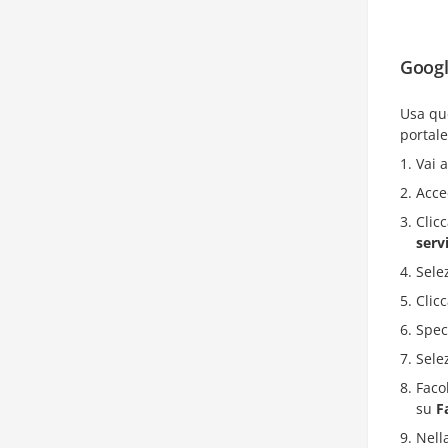
Googl
Usa que
portale
Vai 
Acce
Clic
serv
Sele
Clic
Speci
Sele
Faco
su
F
Nell