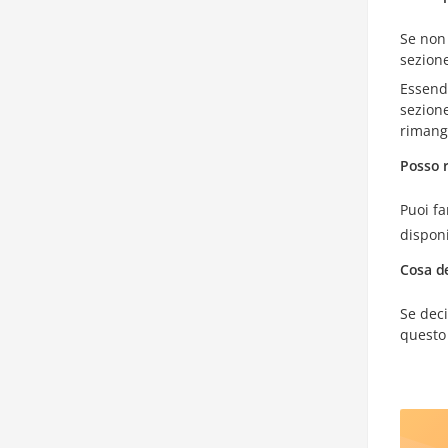
Se non 
sezione
Essendo
sezion
rimanga
Posso r
Puoi fa
disponi
Cosa de
Se deci
questo 