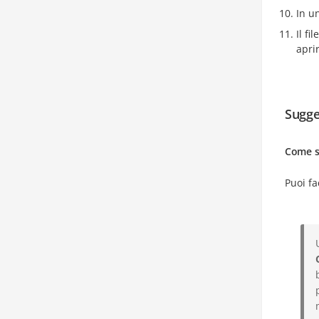
In un
Il f
apri
Sugge
Come s
Puoi fa