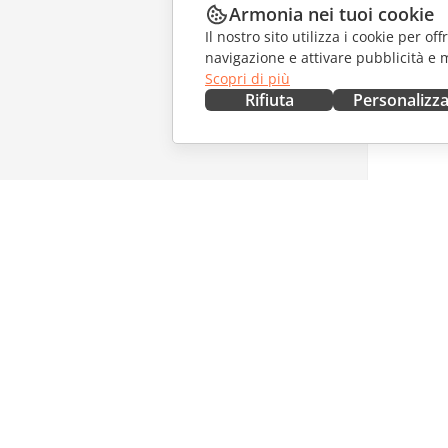
Armonia nei tuoi cookie
Il nostro sito utilizza i cookie per of
navigazione e attivare pubblicità e 
Scopri di più
Rifiuta
Personalizz
OTTIENILO ORA
COLLAB
Docs
Per i con
DocSpace
Per i trad
Workspace
Per gli in
Connettori
Offerte d
App desktop
RICEVI 
App mobili
Blog