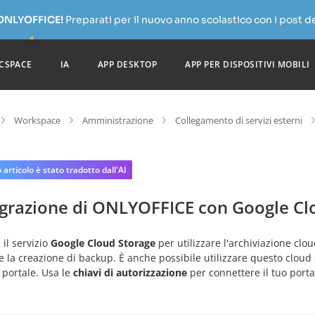
 ONLYOFFICE!
Preparati per il nuovo anno scolastico con i post de
CSPACE
IA
APP DESKTOP
APP PER DISPOSITIVI MOBILI
Workspace
Amministrazione
Collegamento di servizi esterni
articolo è stato tradotto dall'AI
egrazione di ONLYOFFICE con Google Cl
 il servizio
Google Cloud Storage
per utilizzare l'archiviazione clo
 la creazione di backup. È anche possibile utilizzare questo cloud
 portale. Usa le
chiavi di autorizzazione
per connettere il tuo port