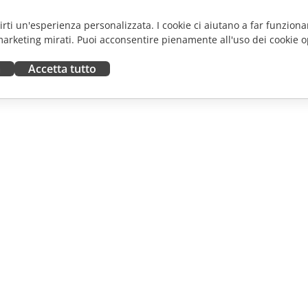
frirti un'esperienza personalizzata. I cookie ci aiutano a far funzionar
marketing mirati. Puoi acconsentire pienamente all'uso dei cookie o
a
Accetta tutto
ORA
RICEVI AIUTO
tributori
Forum
uttori
Corsi di formazione
fluencer
Webinar
i lavoro
White papers
NOTIZIE
Modulo di contatto per il
supporto
Ordina demo