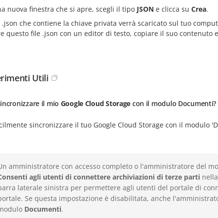
a nuova finestra che si apre, scegli il tipo
JSON
e clicca su
Crea
.
ile .json che contiene la chiave privata verrà scaricato sul tuo compu
re questo file .json con un editor di testo, copiare il suo contenuto
rimenti Utili
incronizzare il mio
Google Cloud Storage
con il modulo Documenti?
cilmente sincronizzare il tuo Google Cloud Storage con il modulo 'D
Un amministratore con accesso completo o l'amministratore del m
Consenti agli utenti di connettere archiviazioni di terze parti
nella
barra laterale sinistra per permettere agli utenti del portale di con
portale. Se questa impostazione è disabilitata, anche l'amministrat
modulo
Documenti
.