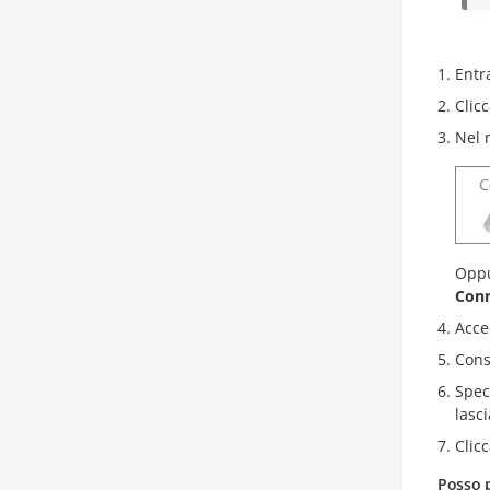
Entr
Clicc
Nel 
Oppu
Conn
Acce
Cons
Spec
lasc
Clic
Posso p