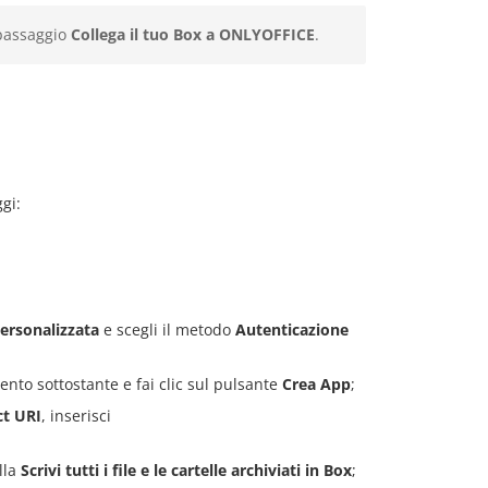
 passaggio
Collega il tuo Box a ONLYOFFICE
.
gi:
ersonalizzata
e scegli il metodo
Autenticazione
nto sottostante e fai clic sul pulsante
Crea App
;
ct URI
, inserisci
lla
Scrivi tutti i file e le cartelle archiviati in Box
;