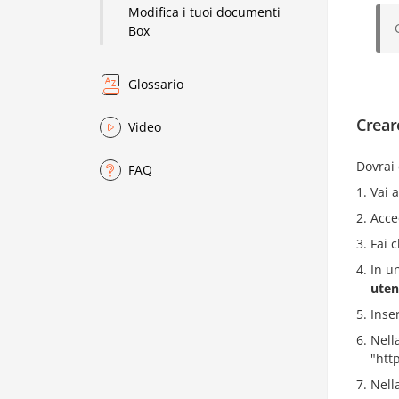
Modifica i tuoi documenti
Box
Glossario
Creare
Video
Dovrai 
FAQ
Vai 
Acce
Fai 
In u
uten
Inse
Nell
"htt
Nell