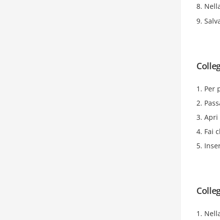
Nell
Salv
Colleg
Per 
Pass
Apri 
Fai 
Inser
Colle
Nell