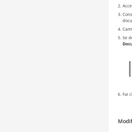
Acce
Cons
docu
Camb
Se d
Doc
Fai c
Modif