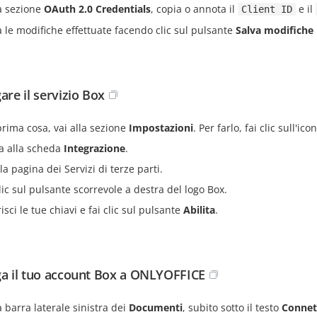
a sezione
OAuth 2.0 Credentials
, copia o annota il
e il
Client ID
a le modifiche effettuate facendo clic sul pulsante
Salva modifiche
are il servizio Box
prima cosa, vai alla sezione
Impostazioni
. Per farlo, fai clic sull'ic
a alla scheda
Integrazione
.
la pagina dei Servizi di terze parti.
clic sul pulsante scorrevole a destra del logo Box.
isci le tue chiavi e fai clic sul pulsante
Abilita
.
ga il tuo account Box a ONLYOFFICE
a barra laterale sinistra dei
Documenti
, subito sotto il testo
Connet