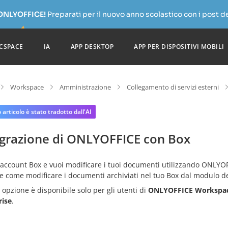
 ONLYOFFICE!
Preparati per il nuovo anno scolastico con i post de
CSPACE
IA
APP DESKTOP
APP PER DISPOSITIVI MOBILI
Workspace
Amministrazione
Collegamento di servizi esterni
articolo è stato tradotto dall'AI
egrazione di ONLYOFFICE con Box
 account Box e vuoi modificare i tuoi documenti utilizzando ONLYO
e come modificare i documenti archiviati nel tuo Box dal modulo d
opzione è disponibile solo per gli utenti di
ONLYOFFICE Workspa
rise
.