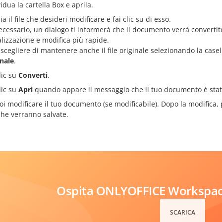
idua la cartella Box e aprila.
ia il file che desideri modificare e fai clic su di esso.
ecessario, un dialogo ti informerà che il documento verrà convert
alizzazione e modifica più rapide.
 scegliere di mantenere anche il file originale selezionando la case
inale
.
lic su
Converti
.
lic su
Apri
quando appare il messaggio che il tuo documento è stat
i modificare il tuo documento (se modificabile). Dopo la modifica
che verranno salvate.
Ospita ONLYOFFICE Workspace
SCARICA