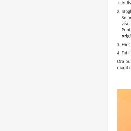
Indiv
Sfogl
Se n
visu
Puoi
orig
Fai c
Fai c
Ora puo
modifi