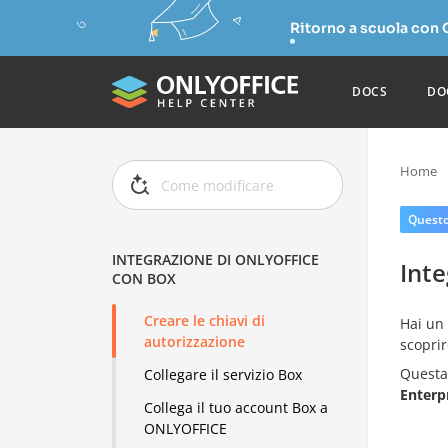
Ritorno a scuola con
DOCS
DO
Home
Questo 
INTEGRAZIONE DI ONLYOFFICE
Int
CON BOX
Creare le chiavi di
Hai un
autorizzazione
scoprir
Questa 
Collegare il servizio Box
Enterp
Collega il tuo account Box a
ONLYOFFICE