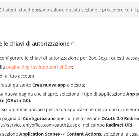
Gli utenti cloud possono saltare questa sezione e procedere con il
 le chiavi di autorizzazione
configurare le chiavi di autorizzazione per Box. Segui questi passag
alla
pagina degli sviluppatori di Box
;
di al tuo account;
clic sul pulsante
Crea nuova app
a destra;
na nuova pagina che si apre, seleziona il tipo di applicazione
App p
te (OAuth 2.0)
;
risci un nome univoco per la tua applicazione nel campo di inserime
a pagina di
Configurazione
aperta, nella sezione
OAuth 2.0 Redire
ps://service.onlyoffice.com/oauth2.aspx" nel campo
Redirect URI
;
a sezione
Application Scopes
->
Content Actions
, seleziona la case