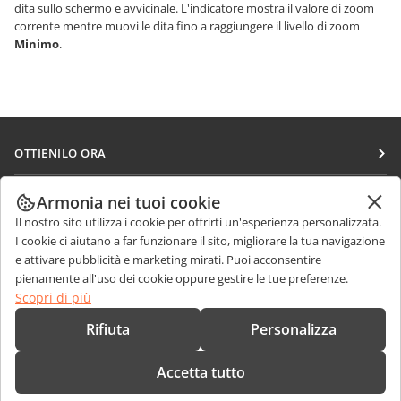
dita sullo schermo e avvicinale. L'indicatore mostra il valore di zoom
corrente mentre muovi le dita fino a raggiungere il livello di zoom
Minimo
.
OTTIENILO ORA
Docs
COLLABORA
Armonia nei tuoi cookie
DocSpace
Il nostro sito utilizza i cookie per offrirti un'esperienza personalizzata.
Per i contributori
RICEVI NOTIZIE
I cookie ci aiutano a far funzionare il sito, migliorare la tua navigazione
Workspace
Per i traduttori
e attivare pubblicità e marketing mirati. Puoi acconsentire
Blog
Connettori
pienamente all'uso dei cookie oppure gestire le tue preferenze.
RICEVI AIUTO
Per gli influencer
Scopri di più
App desktop
Forum
Offerte di lavoro
CONTATTACI
Rifiuta
Personalizza
App mobili
Corsi di formazione
Domande sulle vendite
sales@onlyoffice.com
onlyoffice.com
Accetta tutto
Webinar
Richieste per i partner
partners@onlyoffice.com
© Ascensio System SIA 2026. Tutti i diritti riservati