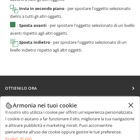
Invia in secondo piano
- per spostare l'oggetto selezionato
dietro a tutti gli altri oggetti,
Sposta avanti
- per spostare l'oggetto selezionato di un livello
avanti rispetto agli altri oggetti,
Sposta indietro
- per spostare l'oggetto selezionato di un
livello indietro rispetto agli altri oggetti.
OTTIENILO ORA
Docs
COLLABORA
Armonia nei tuoi cookie
DocSpace
Il nostro sito utilizza i cookie per offrirti un'esperienza personalizzata.
Per i contributori
RICEVI NOTIZIE
I cookie ci aiutano a far funzionare il sito, migliorare la tua navigazione
Workspace
Per i traduttori
e attivare pubblicità e marketing mirati. Puoi acconsentire
Blog
Connettori
pienamente all'uso dei cookie oppure gestire le tue preferenze.
RICEVI AIUTO
Per gli influencer
Scopri di più