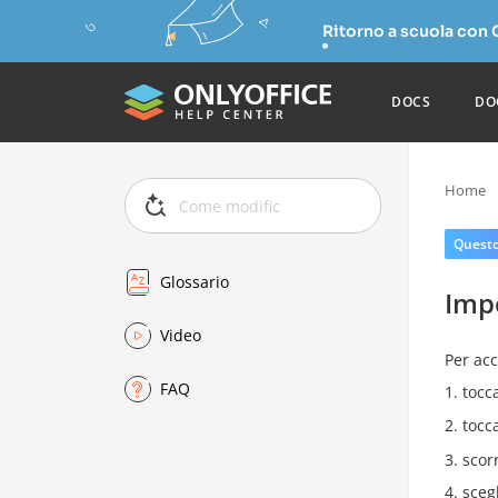
Ritorno a scuola con
DOCS
DO
Home
Questo 
Glossario
Imp
Video
Per acc
FAQ
tocc
tocc
scor
sceg