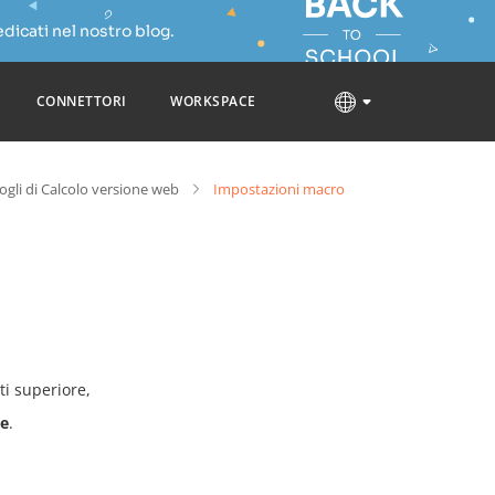
dicati nel nostro blog.
CONNETTORI
WORKSPACE
Fogli di Calcolo versione web
Impostazioni macro
ti superiore,
ne
.