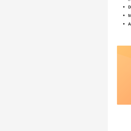
D
M
A