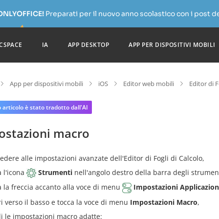
 ONLYOFFICE!
Preparati per il nuovo anno scolastico con i post de
CSPACE
IA
APP DESKTOP
APP PER DISPOSITIVI MOBILI
App per dispositivi mobili
iOS
Editor web mobili
Editor di 
articolo è stato tradotto dall'AI
ostazioni macro
edere alle impostazioni avanzate dell'Editor di Fogli di Calcolo,
a l'icona
Strumenti
nell'angolo destro della barra degli strumen
a la freccia accanto alla voce di menu
Impostazioni Applicazio
ri verso il basso e tocca la voce di menu
Impostazioni Macro
,
li le impostazioni macro adatte: