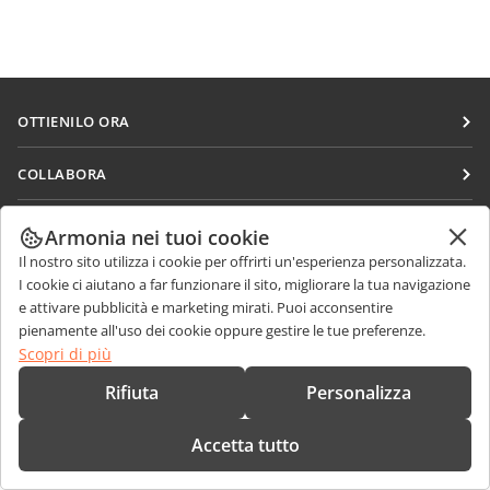
OTTIENILO ORA
Docs
COLLABORA
DocSpace
Per i contributori
RICEVI NOTIZIE
Workspace
Armonia nei tuoi cookie
Per i traduttori
Il nostro sito utilizza i cookie per offrirti un'esperienza personalizzata.
Blog
Connettori
RICEVI AIUTO
Per gli influencer
I cookie ci aiutano a far funzionare il sito, migliorare la tua navigazione
App desktop
e attivare pubblicità e marketing mirati. Puoi acconsentire
Forum
Offerte di lavoro
pienamente all'uso dei cookie oppure gestire le tue preferenze.
CONTATTACI
App mobili
Corsi di formazione
Scopri di più
Domande sulle vendite
sales@onlyoffice.com
onlyoffice.com
Webinar
Rifiuta
Personalizza
Richieste per i partner
partners@onlyoffice.com
© Ascensio System SIA 2026. Tutti i diritti riservati
White papers
Richieste stampa
press@onlyoffice.com
Accetta tutto
Modulo di contatto per il supporto
Richiedi una chiamata