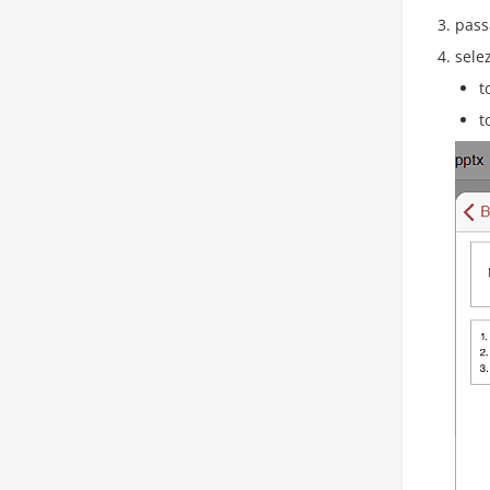
pass
selez
t
t