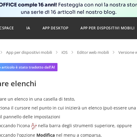
FFICE compie 16 anni!
Festeggia con noi la nostra sto
una serie di 16 articoli nel nostro blog.
CSPACE
IA
APP DESKTOP
APP PER DISPOSITIVI MOBILI
App per dispositivi mobili
iOS
Editor web mobili
Versione w
articolo è stato tradotto dall'AI
re elenchi
are un elenco in una casella di testo,
ziona il cursore nel punto in cui inizierà un elenco (può essere una n
 il pannello delle impostazioni
occando l'icona
nella barra degli strumenti superiore, oppure
occando l'opzione
Modifica
nel menu a comparsa,