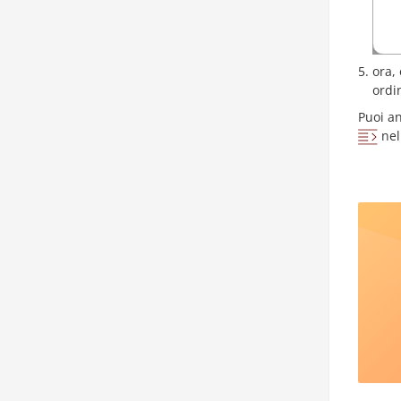
ora,
ordi
Puoi an
nel