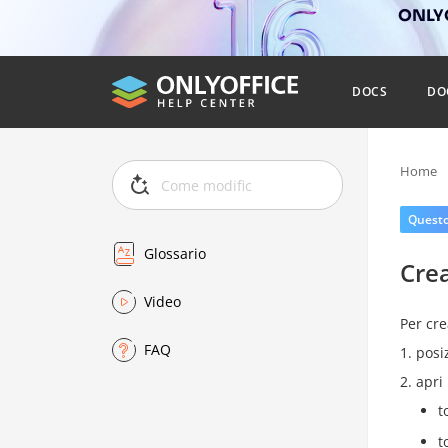
ONLYO
DOCS
DO
Home
Questo 
Glossario
Crea
Video
Per cre
FAQ
posi
apri
t
t