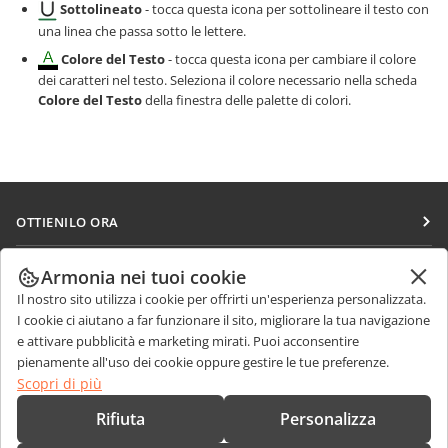
Sottolineato
- tocca questa icona per sottolineare il testo con
una linea che passa sotto le lettere.
Colore del Testo
- tocca questa icona per cambiare il colore
dei caratteri nel testo. Seleziona il colore necessario nella scheda
Colore del Testo
della finestra delle palette di colori.
OTTIENILO ORA
Docs
COLLABORA
Armonia nei tuoi cookie
DocSpace
Il nostro sito utilizza i cookie per offrirti un'esperienza personalizzata.
Per i contributori
RICEVI NOTIZIE
I cookie ci aiutano a far funzionare il sito, migliorare la tua navigazione
Workspace
Per i traduttori
e attivare pubblicità e marketing mirati. Puoi acconsentire
Blog
Connettori
pienamente all'uso dei cookie oppure gestire le tue preferenze.
RICEVI AIUTO
Per gli influencer
Scopri di più
App desktop
Forum
Offerte di lavoro
CONTATTACI
Rifiuta
Personalizza
App mobili
Corsi di formazione
Domande sulle vendite
sales@onlyoffice.com