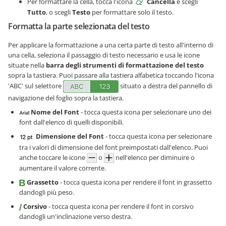
Per formattare la cella, tocca l'icona
Cancella
e scegli
Tutto
, o scegli
Testo
per formattare solo il testo.
Formatta la parte selezionata del testo
Per applicare la formattazione a una certa parte di testo all'interno di
una cella, seleziona il passaggio di testo necessario e usa le icone
situate nella
barra degli strumenti di formattazione del testo
sopra la tastiera. Puoi passare alla tastiera alfabetica toccando l'icona
'ABC' sul selettore
situato a destra del pannello di
navigazione del foglio sopra la tastiera.
Nome del Font
- tocca questa icona per selezionare uno dei
font dall'elenco di quelli disponibili.
Dimensione del Font
- tocca questa icona per selezionare
tra i valori di dimensione del font preimpostati dall'elenco. Puoi
anche toccare le icone
o
nell'elenco per diminuire o
aumentare il valore corrente.
Grassetto
- tocca questa icona per rendere il font in grassetto
dandogli più peso.
Corsivo
- tocca questa icona per rendere il font in corsivo
dandogli un'inclinazione verso destra.