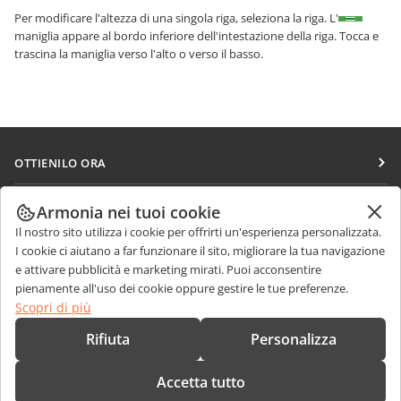
Per modificare l'altezza di una singola riga, seleziona la riga. L'
maniglia appare al bordo inferiore dell'intestazione della riga. Tocca e
trascina la maniglia verso l'alto o verso il basso.
OTTIENILO ORA
Docs
COLLABORA
Armonia nei tuoi cookie
DocSpace
Il nostro sito utilizza i cookie per offrirti un'esperienza personalizzata.
Per i contributori
RICEVI NOTIZIE
I cookie ci aiutano a far funzionare il sito, migliorare la tua navigazione
Workspace
Per i traduttori
e attivare pubblicità e marketing mirati. Puoi acconsentire
Blog
Connettori
pienamente all'uso dei cookie oppure gestire le tue preferenze.
RICEVI AIUTO
Per gli influencer
Scopri di più
App desktop
Forum
Offerte di lavoro
CONTATTACI
Rifiuta
Personalizza
App mobili
Corsi di formazione
Domande sulle vendite
sales@onlyoffice.com
onlyoffice.com
Accetta tutto
Webinar
Richieste per i partner
partners@onlyoffice.com
© Ascensio System SIA 2026. Tutti i diritti riservati