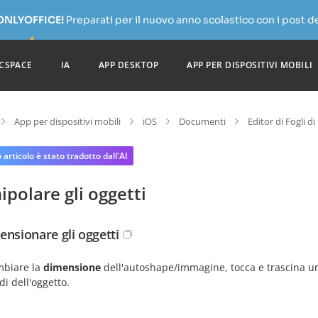
 ONLYOFFICE!
Preparati per il nuovo anno scolastico con i post de
CSPACE
IA
APP DESKTOP
APP PER DISPOSITIVI MOBILI
App per dispositivi mobili
iOS
Documenti
Editor di Fogli di
articolo è stato tradotto dall'AI
polare gli oggetti
ensionare gli oggetti
mbiare la
dimensione
dell'autoshape/immagine, tocca e trascina u
di dell'oggetto.