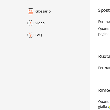
Sposta
Glossario
Per mo
Video
Quando 
pagina
FAQ
Ruota
Per
ru
Rimod
Quando
gialla