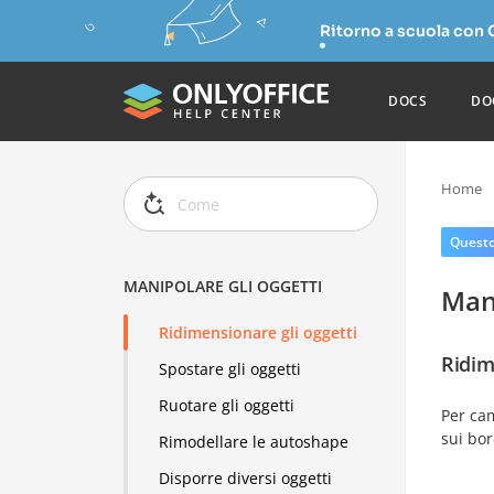
Ritorno a scuola con
DOCS
DO
Home
Questo 
MANIPOLARE GLI OGGETTI
Mani
Ridimensionare gli oggetti
Ridim
Spostare gli oggetti
Ruotare gli oggetti
Per ca
sui bor
Rimodellare le autoshape
Disporre diversi oggetti