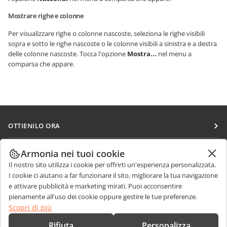
Mostrare righe e colonne
Per visualizzare righe o colonne nascoste, seleziona le righe visibili
sopra e sotto le righe nascoste o le colonne visibili a sinistra e a destra
delle colonne nascoste. Tocca l'opzione
Mostra...
nel menu a
comparsa che appare.
OTTIENILO ORA
Docs
COLLABORA
Armonia nei tuoi cookie
DocSpace
Il nostro sito utilizza i cookie per offrirti un'esperienza personalizzata.
Per i contributori
RICEVI NOTIZIE
I cookie ci aiutano a far funzionare il sito, migliorare la tua navigazione
Workspace
Per i traduttori
e attivare pubblicità e marketing mirati. Puoi acconsentire
Blog
Connettori
pienamente all'uso dei cookie oppure gestire le tue preferenze.
RICEVI AIUTO
Per gli influencer
Scopri di più
App desktop
Forum
Offerte di lavoro
CONTATTACI
Rifiuta
Personalizza