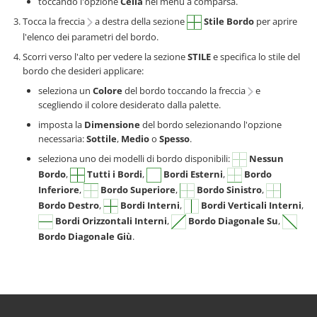
toccando l'opzione
Cella
nel menu a comparsa.
Tocca la freccia
a destra della sezione
Stile Bordo
per aprire
l'elenco dei parametri del bordo.
Scorri verso l'alto per vedere la sezione
STILE
e specifica lo stile del
bordo che desideri applicare:
seleziona un
Colore
del bordo toccando la freccia
e
scegliendo il colore desiderato dalla palette.
imposta la
Dimensione
del bordo selezionando l'opzione
necessaria:
Sottile
,
Medio
o
Spesso
.
seleziona uno dei modelli di bordo disponibili:
Nessun
Bordo
,
Tutti i Bordi
,
Bordi Esterni
,
Bordo
Inferiore
,
Bordo Superiore
,
Bordo Sinistro
,
Bordo Destro
,
Bordi Interni
,
Bordi Verticali Interni
,
Bordi Orizzontali Interni
,
Bordo Diagonale Su
,
Bordo Diagonale Giù
.