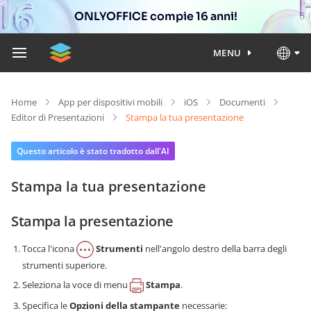
ONLYOFFICE compie 16 anni!
MENU
Home
App per dispositivi mobili
iOS
Documenti
Editor di Presentazioni
Stampa la tua presentazione
Questo articolo è stato tradotto dall'AI
Stampa la tua presentazione
Stampa la presentazione
Tocca l'icona
Strumenti
nell'angolo destro della barra degli
strumenti superiore.
Seleziona la voce di menu
Stampa
.
Specifica le
Opzioni della stampante
necessarie: