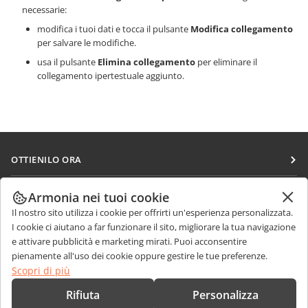
necessarie:
modifica i tuoi dati e tocca il pulsante
Modifica collegamento
per salvare le modifiche.
usa il pulsante
Elimina collegamento
per eliminare il
collegamento ipertestuale aggiunto.
OTTIENILO ORA
Docs
COLLABORA
Armonia nei tuoi cookie
DocSpace
Il nostro sito utilizza i cookie per offrirti un'esperienza personalizzata.
Per i contributori
RICEVI NOTIZIE
I cookie ci aiutano a far funzionare il sito, migliorare la tua navigazione
Workspace
Per i traduttori
e attivare pubblicità e marketing mirati. Puoi acconsentire
Blog
Connettori
pienamente all'uso dei cookie oppure gestire le tue preferenze.
RICEVI AIUTO
Per gli influencer
Scopri di più
App desktop
Forum
Offerte di lavoro
CONTATTACI
Rifiuta
Personalizza
App mobili
Corsi di formazione