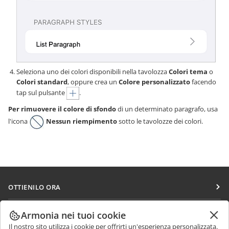
Seleziona uno dei colori disponibili nella tavolozza
Colori tema
o
Colori standard
, oppure crea un
Colore personalizzato
facendo
tap sul pulsante
.
Per rimuovere il colore di sfondo
di un determinato paragrafo, usa
l'icona
Nessun riempimento
sotto le tavolozze dei colori.
OTTIENILO ORA
Docs
COLLABORA
Armonia nei tuoi cookie
DocSpace
Il nostro sito utilizza i cookie per offrirti un'esperienza personalizzata.
Per i contributori