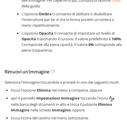
dell'immagine. Per saperne di più, consulta la sezione
Linea
della guida.
L'opzione
Ombra
ti consente di abilitare o disabilitare
l'interruttore per far sì che la forma proietti un'ombra o
meno rispettivamente.
L'opzione
Opacità
ti consente di impostare un livello di
Opacità
trascinando il cursore. Il valore predefinito è
100%
.
Corrisponde alla piena opacità. Il valore
0%
corrisponde alla
piena trasparenza.
Rimuovi un'immagine
Seleziona l'immagine toccandola e procedi in uno dei seguenti modi:
tocca l'opzione
Elimina
nel menu a comparsa, oppure
apri il pannello
Impostazioni Immagine
toccando l'icona
nella barra degli strumenti in alto e tocca il pulsante
Elimina
Immagine
nella scheda
Immagine
, oppure
tocca l'icona del cestino nel menu sottostante.