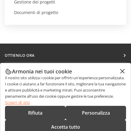
Gestione dei progetti
Documenti di progetto
OTTIENILO ORA
Docs
COLLABORA
Armonia nei tuoi cookie
DocSpace
Il nostro sito utilizza i cookie per offrirti un'esperienza personalizzata.
Per i contributori
RICEVI NOTIZIE
I cookie ci aiutano a far funzionare il sito, migliorare la tua navigazione
Workspace
Per i traduttori
e attivare pubblicità e marketing mirati. Puoi acconsentire
Blog
Connettori
pienamente all'uso dei cookie oppure gestire le tue preferenze.
RICEVI AIUTO
Per gli influencer
Scopri di più
App desktop
Forum
Offerte di lavoro
CONTATTACI
Rifiuta
Personalizza
App mobili
Corsi di formazione
Domande sulle vendite
sales@onlyoffice.com
onlyoffice.com
Accetta tutto
Webinar
Richieste per i partner
partners@onlyoffice.com