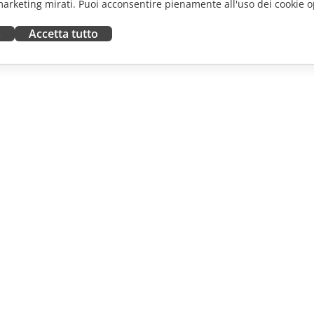
marketing mirati. Puoi acconsentire pienamente all'uso dei cookie o
a
Accetta tutto
ORA
RICEVI AIUTO
tributori
Forum
uttori
Corsi di formazione
fluencer
Webinar
i lavoro
White papers
NOTIZIE
Modulo di contatto per il
supporto
Ordina demo