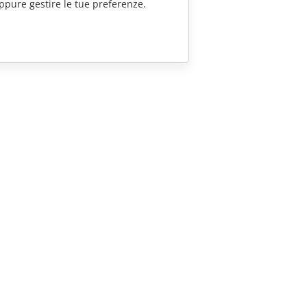
ppure gestire le tue preferenze.
CONTATTACI
Domande sulle vendite
sales@onlyoffice.com
Richieste per i partner
partners@onlyoffice.com
Richieste stampa
press@onlyoffice.com
Richiedi una chiamata
© Ascensio System SIA 2026. Tutti i diritti riservati