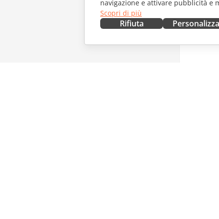
navigazione e attivare pubblicità e 
Scopri di più
Rifiuta
Personalizz
OTTIENILO ORA
COLLAB
Docs
Per i con
DocSpace
Per i trad
Workspace
Per gli in
Connettori
Offerte d
App desktop
RICEVI 
App mobili
Blog
ONLYOFFICE.COM