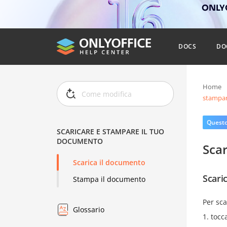
ONLYO
DOCS
DO
Home
stampar
Questo 
SCARICARE E STAMPARE IL TUO
DOCUMENTO
Sca
Scarica il documento
Scari
Stampa il documento
Per sca
Glossario
tocc