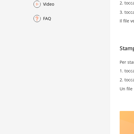
tocc
Video
tocc
FAQ
Il file
Stamp
Per st
tocc
tocc
Un fil