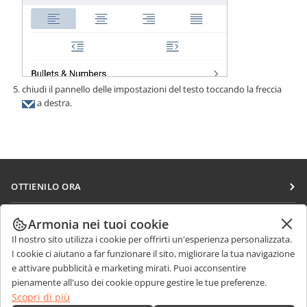
chiudi il pannello delle impostazioni del testo toccando la freccia
a destra.
OTTIENILO ORA
Docs
COLLABORA
Armonia nei tuoi cookie
DocSpace
Il nostro sito utilizza i cookie per offrirti un'esperienza personalizzata.
Per i contributori
RICEVI NOTIZIE
I cookie ci aiutano a far funzionare il sito, migliorare la tua navigazione
Workspace
Per i traduttori
e attivare pubblicità e marketing mirati. Puoi acconsentire
Blog
Connettori
pienamente all'uso dei cookie oppure gestire le tue preferenze.
RICEVI AIUTO
Per gli influencer
Scopri di più
App desktop