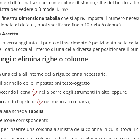
metri di formattazione, come colore di sfondo, stile del bordo, alte
nistra per vedere più modelli.--%>
a finestra
Dimensione tabella
che si apre, imposta il numero neces
zionata di default, puoi specificare fino a 10 righe/colonne),
a
Accetta
.
lla verrà aggiunta. Il punto di inserimento è posizionato nella cella
e i dati. Tocca all'interno di una cella diversa per posizionare il pu
ungi o elimina righe o colonne
a una cella all'interno della riga/colonna necessaria,
 il pannello delle impostazioni testo/oggetto
occando l'icona
nella barra degli strumenti in alto, oppure
occando l'opzione
nel menu a comparsa,
a alla scheda
Tabella
,
le icone corrispondenti:
 per inserire una colonna a sinistra della colonna in cui si trova il 
 per inserire una colonna a destra della colonna in cui si trova il c