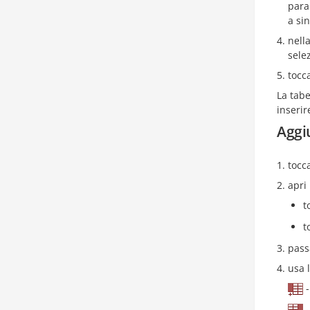
para
a si
nell
sele
tocc
La tabe
inserir
Aggi
tocc
apri
t
t
pass
usa 
-
-