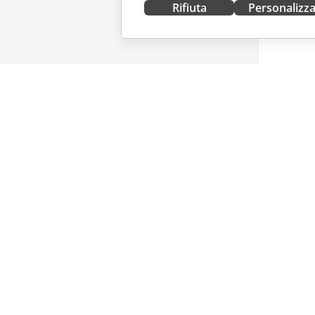
Rifiuta
Personalizz
OTTIENILO ORA
COLLAB
Docs
Per i con
DocSpace
Per i trad
Workspace
Per gli in
Connettori
Offerte d
App desktop
RICEVI 
App mobili
Blog
ONLYOFFICE.COM