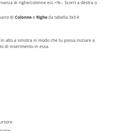
rnanza di righe/colonne ecc.<%-- Scorri a destra o
sario di
Colonne
e
Righe
(la tabella 3x3 è
 in alto a sinistra in modo che tu possa iniziare a
nto di inserimento in essa.
cursore.
ursore.