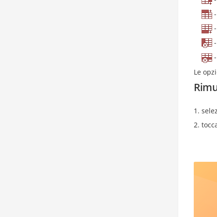
-
-
-
-
Le opz
Rimuo
sele
tocc