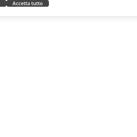
a
Accetta tutto
ORA
RICEVI AIUTO
tributori
Forum
uttori
Corsi di formazione
fluencer
Webinar
i lavoro
White papers
NOTIZIE
Modulo di contatto per il
supporto
Ordina demo