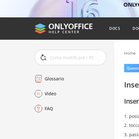
ONLYO
DOCS
DO
Home
Questo 
Glossario
Inse
Video
Inser
FAQ
posiz
tocc
pass