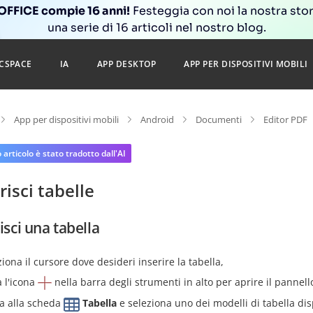
FFICE compie 16 anni!
Festeggia con noi la nostra sto
una serie di 16 articoli nel nostro blog.
CSPACE
IA
APP DESKTOP
APP PER DISPOSITIVI MOBILI
App per dispositivi mobili
Android
Documenti
Editor PDF
articolo è stato tradotto dall'AI
risci tabelle
isci una tabella
iona il cursore dove desideri inserire la tabella,
a l'icona
nella barra degli strumenti in alto per aprire il pannell
a alla scheda
Tabella
e seleziona uno dei modelli di tabella di