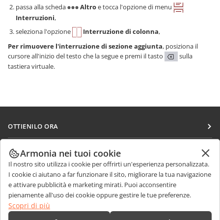
passa alla scheda
Altro
e tocca l'opzione di menu
Interruzioni
,
seleziona l'opzione
Interruzione di colonna
,
Per rimuovere l'interruzione di sezione aggiunta
, posiziona il
cursore all'inizio del testo che la segue e premi il tasto
sulla
tastiera virtuale.
OTTIENILO ORA
Docs
COLLABORA
Armonia nei tuoi cookie
DocSpace
Il nostro sito utilizza i cookie per offrirti un'esperienza personalizzata.
Per i contributori
RICEVI NOTIZIE
I cookie ci aiutano a far funzionare il sito, migliorare la tua navigazione
Workspace
Per i traduttori
e attivare pubblicità e marketing mirati. Puoi acconsentire
Blog
Connettori
pienamente all'uso dei cookie oppure gestire le tue preferenze.
RICEVI AIUTO
Per gli influencer
Scopri di più
App desktop
Forum
Offerte di lavoro