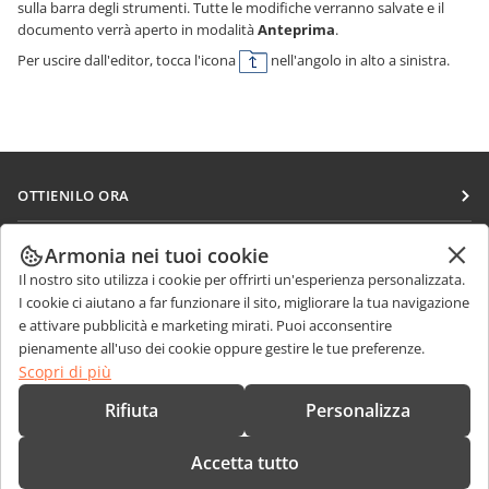
sulla barra degli strumenti. Tutte le modifiche verranno salvate e il
documento verrà aperto in modalità
Anteprima
.
Per uscire dall'editor, tocca l'icona
nell'angolo in alto a sinistra.
OTTIENILO ORA
Docs
COLLABORA
Armonia nei tuoi cookie
DocSpace
Il nostro sito utilizza i cookie per offrirti un'esperienza personalizzata.
Per i contributori
RICEVI NOTIZIE
I cookie ci aiutano a far funzionare il sito, migliorare la tua navigazione
Workspace
Per i traduttori
e attivare pubblicità e marketing mirati. Puoi acconsentire
Blog
Connettori
pienamente all'uso dei cookie oppure gestire le tue preferenze.
RICEVI AIUTO
Per gli influencer
Scopri di più
App desktop
Forum
Offerte di lavoro
CONTATTACI
Rifiuta
Personalizza
App mobili
Corsi di formazione
Domande sulle vendite
sales@onlyoffice.com
onlyoffice.com
Accetta tutto
Webinar
Richieste per i partner
partners@onlyoffice.com
© Ascensio System SIA 2026. Tutti i diritti riservati