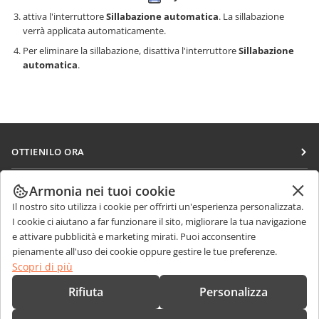
attiva l'interruttore
Sillabazione automatica
. La sillabazione
verrà applicata automaticamente.
Per eliminare la sillabazione, disattiva l'interruttore
Sillabazione
automatica
.
OTTIENILO ORA
Docs
COLLABORA
Armonia nei tuoi cookie
DocSpace
Il nostro sito utilizza i cookie per offrirti un'esperienza personalizzata.
Per i contributori
RICEVI NOTIZIE
I cookie ci aiutano a far funzionare il sito, migliorare la tua navigazione
Workspace
Per i traduttori
e attivare pubblicità e marketing mirati. Puoi acconsentire
Blog
Connettori
pienamente all'uso dei cookie oppure gestire le tue preferenze.
RICEVI AIUTO
Per gli influencer
Scopri di più
App desktop
Forum
Offerte di lavoro
CONTATTACI
Rifiuta
Personalizza
App mobili
Corsi di formazione
Domande sulle vendite
sales@onlyoffice.com