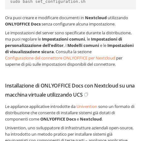
sudo bash set_configuration.sh
Ora puoi creare e modificare documenti in
Nextcloud
utilizzando
ONLYOFFICE Docs
senza configurare alcuna impostazione.
Le impostazioni del server sono specificate durante la distribuzione,
ma puoi regolare le
Impostazioni comuni
, le
Impostazioni di
personalizzazione dell'editor
, i
Modelli comuni
e le
Impostazioni
di visualizzazione sicura
. Consulta la sezione
Configurazione del connettore ONLYOFFICE per Nextcloud
per
saperne di più sulle impostazioni disponibili del connettore.
Installazione di ONLYOFFICE Docs con Nextcloud su una
macchina virtuale utilizzando UCS
Le appliance applicative introdotte da
Univention
sono un formato di
distribuzione che consente di installare sistemi già dotati di
componenti come
ONLYOFFICE Docs
e
Nextcloud
.
Univention, uno sviluppatore di infrastrutture aziendali open-source,
ha introdotto un metodo pratico per installare sistemi già
equipaggiati con componenti di terze parti – appliance applicative