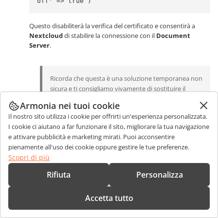
off' => true )
Questo disabiliterà la verifica del certificato e consentirà a
Nextcloud
di stabilire la connessione con il
Document
Server
.
Ricorda che questa è una soluzione temporanea non
sicura e ti consigliamo vivamente di sostituire il
certificato con uno emesso da un CA. Una volta fatto
Armonia nei tuoi cookie
ciò, non dimenticare di deselezionare la casella di
Il nostro sito utilizza i cookie per offrirti un'esperienza personalizzata.
impostazione corrispondente o rimuovere la sezione
I cookie ci aiutano a far funzionare il sito, migliorare la tua navigazione
sopra dal file di configurazione di Nextcloud.
e attivare pubblicità e marketing mirati. Puoi acconsentire
pienamente all'uso dei cookie oppure gestire le tue preferenze.
Scopri di più
Condivisione Cloud Federata
. Se il documento viene condiviso
utilizzando l'app
Condivisione Cloud Federata
, la co-modifica tra
Rifiuta
Personalizza
le istanze di Nextcloud collegate a diversi server ONLYOFFICE non
sarà disponibile. Gli utenti di uno stesso
Document Server
Accetta tutto
possono modificare il documento in modalità di co-modifica, ma
gli utenti di due (o più) server Document diversi non saranno in