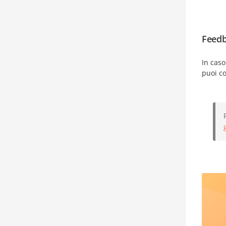
Feedb
In caso
puoi c