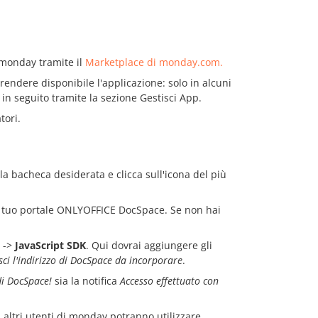
 monday tramite il
Marketplace di monday.com.
rendere disponibile l'applicazione: solo in alcuni
in seguito tramite la sezione Gestisci App.
tori.
 la bacheca desiderata e clicca sull'icona del più
del tuo portale ONLYOFFICE DocSpace. Se non hai
->
JavaScript SDK
. Qui dovrai aggiungere gli
sci l'indirizzo di DocSpace da incorporare
.
di DocSpace!
sia la notifica
Accesso effettuato con
 altri utenti di monday potranno utilizzare