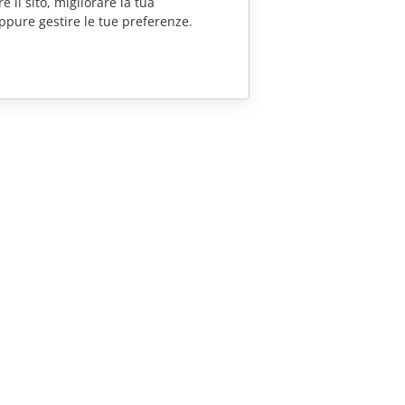
e il sito, migliorare la tua
ppure gestire le tue preferenze.
CONTATTACI
Domande sulle vendite
sales@onlyoffice.com
Richieste per i partner
partners@onlyoffice.com
Richieste stampa
press@onlyoffice.com
Richiedi una chiamata