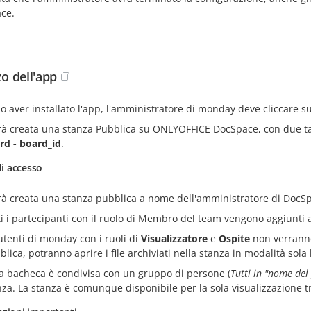
ce.
zo dell'app
o aver installato l'app, l'amministratore di monday deve cliccare s
rà creata una stanza Pubblica su ONLYOFFICE DocSpace, con due t
rd - board_id
.
 di accesso
rà creata una stanza pubblica a nome dell'amministratore di DocS
ti i partecipanti con il ruolo di Membro del team vengono aggiunti a
 utenti di monday con i ruoli di
Visualizzatore
e
Ospite
non verranno 
lica, potranno aprire i file archiviati nella stanza in modalità sola 
la bacheca è condivisa con un gruppo di persone (
Tutti in "nome del
nza. La stanza è comunque disponibile per la sola visualizzazione t