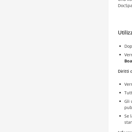
DocSpa
Utiliz
Dop
Ver
Boa
Diritti
Ver
Tut
Gli
pubb
Se 
sta