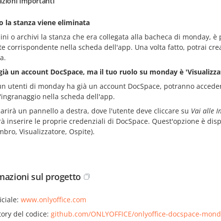
azioni importanti
 la stanza viene eliminata
ini o archivi la stanza che era collegata alla bacheca di monday, è
te corrispondente nella scheda dell'app. Una volta fatto, potrai c
a.
 già un account DocSpace, ma il tuo ruolo su monday è 'Visualizzat
un utenti di monday ha già un account DocSpace, potranno accedere 
l'ingranaggio nella scheda dell'app.
arirà un pannello a destra, dove l'utente deve cliccare su
Vai alle 
rà inserire le proprie credenziali di DocSpace. Quest'opzione è disp
bro, Visualizzatore, Ospite).
mazioni sul progetto
iciale:
www.onlyoffice.com
tory del codice:
github.com/ONLYOFFICE/onlyoffice-docspace-mond