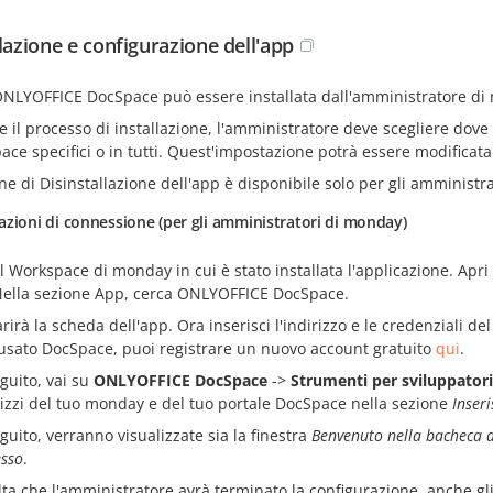
llazione e configurazione dell'app
ONLYOFFICE DocSpace può essere installata dall'amministratore di
 il processo di installazione, l'amministratore deve scegliere dove 
ce specifici o in tutti. Quest'impostazione potrà essere modificata 
ne di Disinstallazione dell'app è disponibile solo per gli amministra
zioni di connessione (per gli amministratori di monday)
al Workspace di monday in cui è stato installata l'applicazione. Apri
 Nella sezione App, cerca ONLYOFFICE DocSpace.
rirà la scheda dell'app. Ora inserisci l'indirizzo e le credenziali 
usato DocSpace, puoi registrare un nuovo account gratuito
qui
.
eguito, vai su
ONLYOFFICE DocSpace
->
Strumenti per sviluppatori
rizzi del tuo monday e del tuo portale DocSpace nella sezione
Inseri
eguito, verranno visualizzate sia la finestra
Benvenuto nella bacheca 
esso
.
ta che l'amministratore avrà terminato la configurazione, anche gli