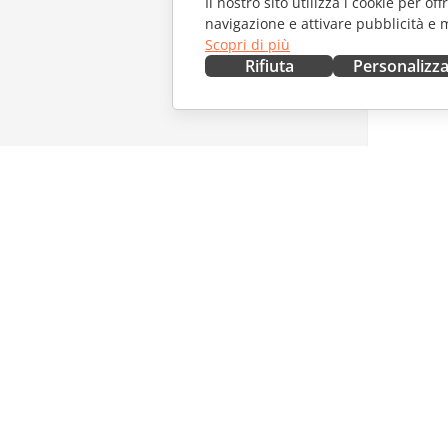
Il nostro sito utilizza i cookie per of
navigazione e attivare pubblicità e 
Scopri di più
Rifiuta
Personalizz
OTTIENILO ORA
COLLAB
Docs
Per i con
DocSpace
Per i trad
Workspace
Per gli in
Connettori
Offerte d
App desktop
RICEVI 
App mobili
Blog