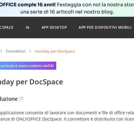
FFICE compie 16 anni!
Festeggia con noi la nostra sto
una serie di 16 articoli nel nostro blog.
CSPACE
IA
APP DESKTOP
APP PER DISPOSITIVI MOBILI
Connettori
monday per DocSpace
articolo è stato tradotto dall'AI
day per DocSpace
duzione
pplicazione consente di lavorare con documenti e file di office rela
tanze di ONLYOFFICE DocSpace. Il connettore è distribuito con lice