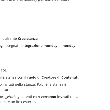
ul pulsante
Crea stanza
.
ag assegnati:
integrazione monday
e
monday
pace.
lla stanza con il
ruolo di Creatore di Contenuti.
invitati nella stanza. Poiché la stanza è
lettura.
 progetto"
), gli utenti
non verranno invitati
nella
ramite un link esterno.