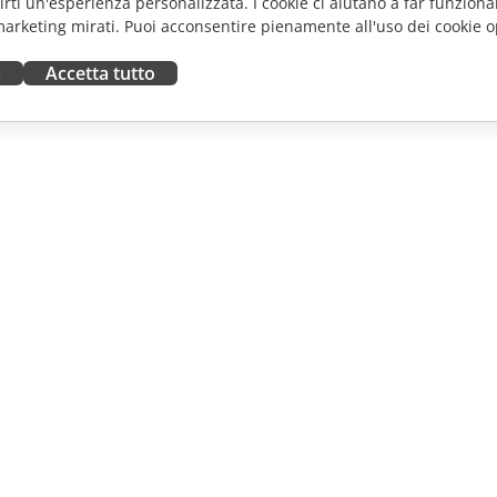
frirti un'esperienza personalizzata. I cookie ci aiutano a far funzionar
marketing mirati. Puoi acconsentire pienamente all'uso dei cookie o
a
Accetta tutto
ORA
RICEVI AIUTO
tributori
Forum
uttori
Corsi di formazione
fluencer
Webinar
i lavoro
White papers
NOTIZIE
Modulo di contatto per il
supporto
Ordina demo