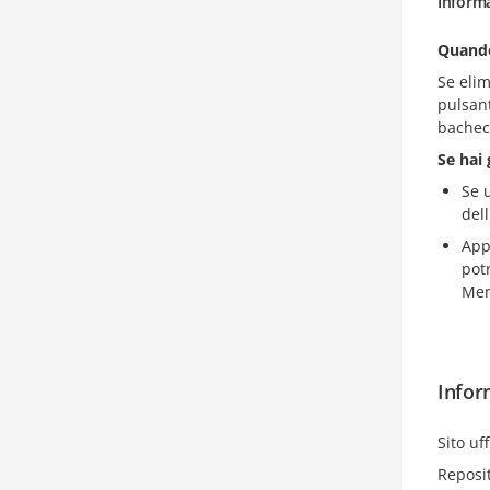
Inform
Quando
Se elim
pulsan
bachec
Se hai
Se 
del
App
pot
Mem
Infor
Sito uff
Reposi