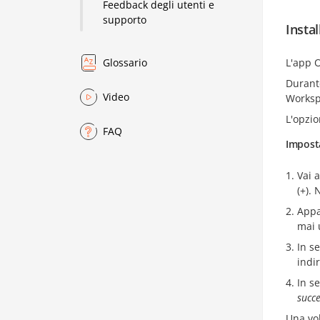
Feedback degli utenti e
supporto
Insta
L'app 
Glossario
Durante
Video
Workspa
L'opzio
FAQ
Imposta
Vai 
(+).
Appa
mai 
In s
indi
In s
succ
Una vol