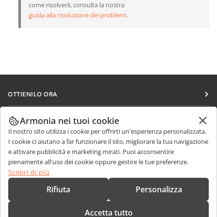
come risolverli, consulta la nostra
guida alla risoluzione dei problemi
.
OTTIENILO ORA
Docs
COLLABORA
Armonia nei tuoi cookie
DocSpace
Il nostro sito utilizza i cookie per offrirti un'esperienza personalizzata.
Per i contributori
RICEVI NOTIZIE
I cookie ci aiutano a far funzionare il sito, migliorare la tua navigazione
Workspace
Per i traduttori
e attivare pubblicità e marketing mirati. Puoi acconsentire
Blog
Connettori
pienamente all'uso dei cookie oppure gestire le tue preferenze.
RICEVI AIUTO
Per gli influencer
Scopri di più
App desktop
Forum
Offerte di lavoro
CONTATTACI
Rifiuta
Personalizza
App mobili
Corsi di formazione
Domande sulle vendite
sales@onlyoffice.com
onlyoffice.com
Accetta tutto
Webinar