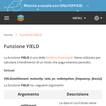
Ritorno a scuola con ONLYOFFICE!
MENU
Home
Funzione YIELD
Funzione YIELD
La funzione
YIELD
è una delle
funzioni finanziarie
. Viene utilizzata per
calcolare il rendimento di un titolo che paga interessi periodici.
Sintassi
YIELD(settlement, maturity, rate, pr, redemption, frequency, [basis])
La funzione
YIELD
ha i seguenti argomenti:
Argomento
Descrizione
La data in cui il titolo viene
settlement