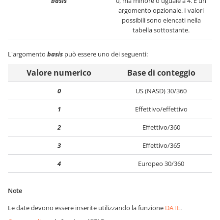
basis
0, ma minore o uguale a 4. È un
argomento opzionale. I valori
possibili sono elencati nella
tabella sottostante.
L'argomento
basis
può essere uno dei seguenti:
Valore numerico
Base di conteggio
0
US (NASD) 30/360
1
Effettivo/effettivo
2
Effettivo/360
3
Effettivo/365
4
Europeo 30/360
Note
Le date devono essere inserite utilizzando la funzione
DATE
.