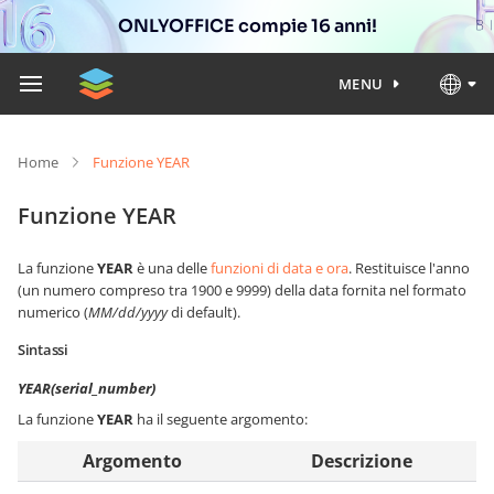
ONLYOFFICE compie 16 anni!
MENU
Home
Funzione YEAR
Funzione YEAR
La funzione
YEAR
è una delle
funzioni di data e ora
. Restituisce l'anno
(un numero compreso tra 1900 e 9999) della data fornita nel formato
numerico (
MM/dd/yyyy
di default).
Sintassi
YEAR(serial_number)
La funzione
YEAR
ha il seguente argomento:
Argomento
Descrizione