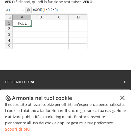
VERO
è dispari, quindi la funzione restituisce
VERO
.
OTTIENILO ORA
Docs
COLLABORA
Armonia nei tuoi cookie
DocSpace
Il nostro sito utilizza i cookie per offrirti un'esperienza personalizzata.
Per i contributori
RICEVI NOTIZIE
I cookie ci aiutano a far funzionare il sito, migliorare la tua navigazione
Workspace
Per i traduttori
e attivare pubblicità e marketing mirati. Puoi acconsentire
Blog
Connettori
pienamente all'uso dei cookie oppure gestire le tue preferenze.
RICEVI AIUTO
Per gli influencer
Scopri di più