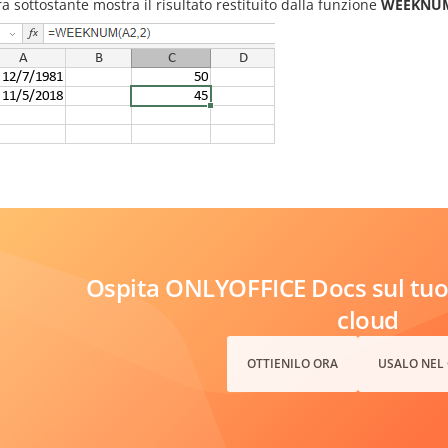
ra sottostante mostra il risultato restituito dalla funzione
WEEKNU
Ospita ONLYOFFICE Docs sul tuo 
cloud
OTTIENILO ORA
USALO NEL