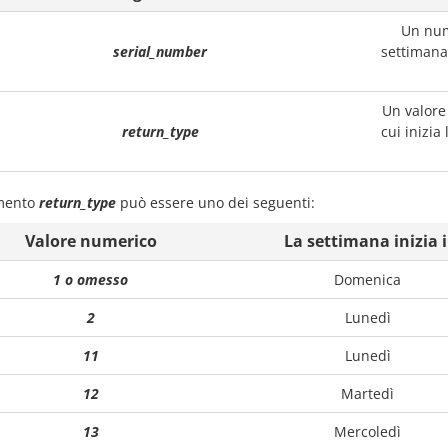
Un num
serial_number
settimana,
Un valore
return_type
cui inizia
mento
return_type
può essere uno dei seguenti:
Valore numerico
La settimana inizia i
1 o omesso
Domenica
2
Lunedì
11
Lunedì
12
Martedì
13
Mercoledì