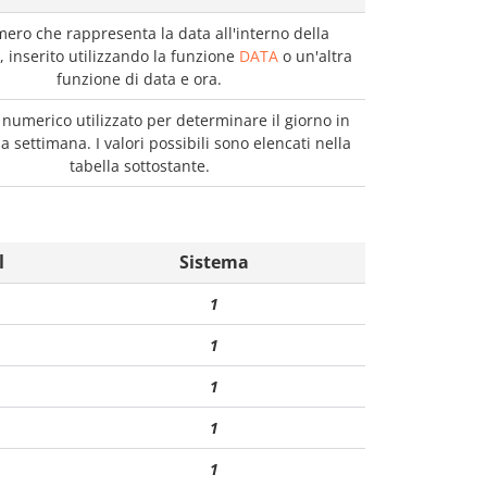
ero che rappresenta la data all'interno della
 inserito utilizzando la funzione
DATA
o un'altra
funzione di data e ora.
 numerico utilizzato per determinare il giorno in
 la settimana. I valori possibili sono elencati nella
tabella sottostante.
l
Sistema
1
1
1
1
1