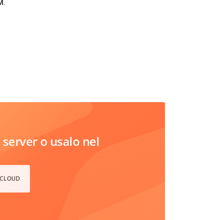
M
.
server o usalo nel
 CLOUD