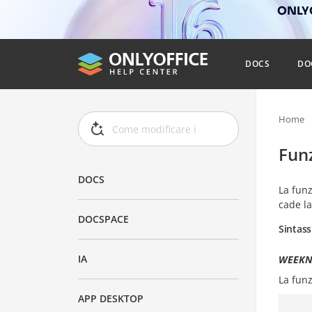
ONLYO
DOCS
DO
Home
Fun
DOCS
La fun
cade la
DOCSPACE
Sintass
IA
WEEKNU
La fun
APP DESKTOP