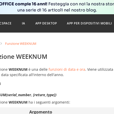
FFICE compie 16 anni!
Festeggia con noi la nostra sto
una serie di 16 articoli nel nostro blog.
CSPACE
IA
APP DESKTOP
APP PER DISPOSITIVI MOBILI
Funzione WEEKNUM
zione WEEKNUM
zione
WEEKNUM
è una delle
funzioni di data e ora
. Viene utilizzat
 data specificata all'interno dell'anno.
i
M(serial_number, [return_type])
zione
WEEKNUM
ha i seguenti argomenti:
Argomento