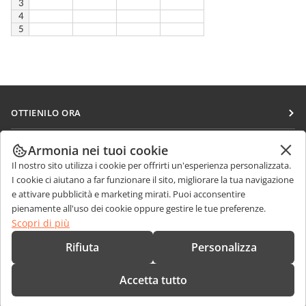
OTTIENILO ORA
Docs
COLLABORA
Armonia nei tuoi cookie
DocSpace
Il nostro sito utilizza i cookie per offrirti un'esperienza personalizzata.
Per i contributori
RICEVI NOTIZIE
I cookie ci aiutano a far funzionare il sito, migliorare la tua navigazione
Workspace
Per i traduttori
e attivare pubblicità e marketing mirati. Puoi acconsentire
Blog
Connettori
pienamente all'uso dei cookie oppure gestire le tue preferenze.
RICEVI AIUTO
Per gli influencer
Scopri di più
App desktop
Forum
Offerte di lavoro
CONTATTACI
Rifiuta
Personalizza
App mobili
Corsi di formazione
Domande sulle vendite
sales@onlyoffice.com
onlyoffice.com
Accetta tutto
Webinar
Richieste per i partner
partners@onlyoffice.com
© Ascensio System SIA 2026. Tutti i diritti riservati
White papers