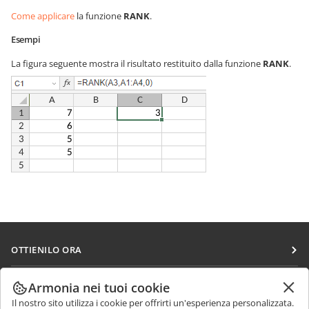
Come applicare
la funzione
RANK
.
Esempi
La figura seguente mostra il risultato restituito dalla funzione
RANK
.
OTTIENILO ORA
Docs
COLLABORA
Armonia nei tuoi cookie
DocSpace
Il nostro sito utilizza i cookie per offrirti un'esperienza personalizzata.
Per i contributori