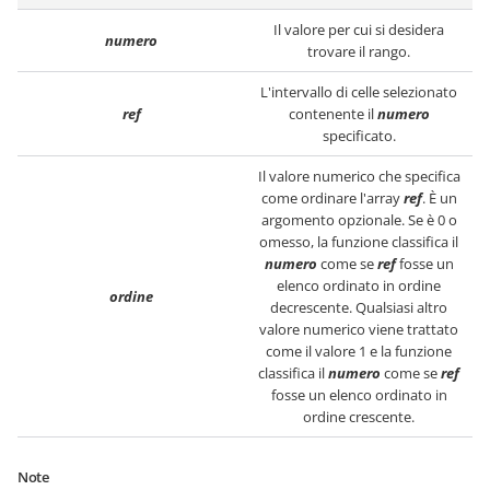
Il valore per cui si desidera
numero
trovare il rango.
L'intervallo di celle selezionato
ref
contenente il
numero
specificato.
Il valore numerico che specifica
come ordinare l'array
ref
. È un
argomento opzionale. Se è 0 o
omesso, la funzione classifica il
numero
come se
ref
fosse un
elenco ordinato in ordine
ordine
decrescente. Qualsiasi altro
valore numerico viene trattato
come il valore 1 e la funzione
classifica il
numero
come se
ref
fosse un elenco ordinato in
ordine crescente.
Note