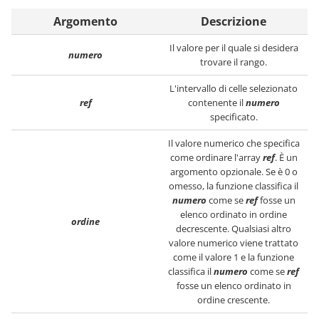
Argomento
Descrizione
Il valore per il quale si desidera
numero
trovare il rango.
L'intervallo di celle selezionato
ref
contenente il
numero
specificato.
Il valore numerico che specifica
come ordinare l'array
ref
. È un
argomento opzionale. Se è 0 o
omesso, la funzione classifica il
numero
come se
ref
fosse un
elenco ordinato in ordine
ordine
decrescente. Qualsiasi altro
valore numerico viene trattato
come il valore 1 e la funzione
classifica il
numero
come se
ref
fosse un elenco ordinato in
ordine crescente.