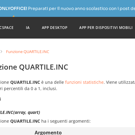
 ONLYOFFICE!
Preparati per il nuovo anno scolastico con i post de
CSPACE
IA
APP DESKTOP
APP PER DISPOSITIVI MOBILI
Funzione QUARTILE.INC
zione QUARTILE.INC
zione
QUARTILE.INC
è una delle
funzioni statistiche
. Viene utilizzat
ri percentili da 0 a 1, inclusi.
i
LE.INC(array, quart)
zione
QUARTILE.INC
ha i seguenti argomenti:
Argomento