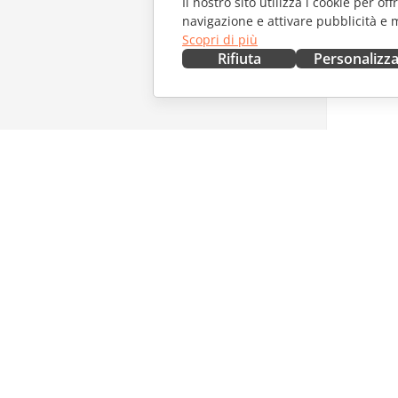
Il nostro sito utilizza i cookie per of
navigazione e attivare pubblicità e 
Scopri di più
Rifiuta
Personalizz
OTTIENILO ORA
COLLAB
Docs
Per i con
DocSpace
Per i trad
Workspace
Per gli in
Connettori
Offerte d
App desktop
RICEVI 
App mobili
Blog