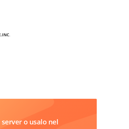
.INC
.
server o usalo nel