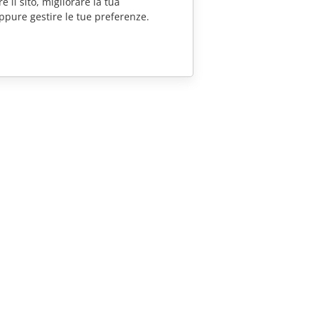
e il sito, migliorare la tua
ppure gestire le tue preferenze.
CONTATTACI
Domande sulle vendite
sales@onlyoffice.com
Richieste per i partner
partners@onlyoffice.com
Richieste stampa
press@onlyoffice.com
Richiedi una chiamata