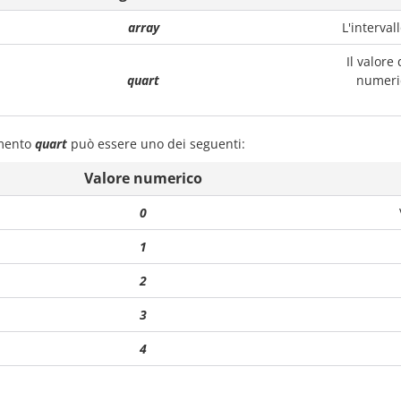
array
L'interval
Il valore
quart
numeric
mento
quart
può essere uno dei seguenti:
Valore numerico
0
1
2
3
4