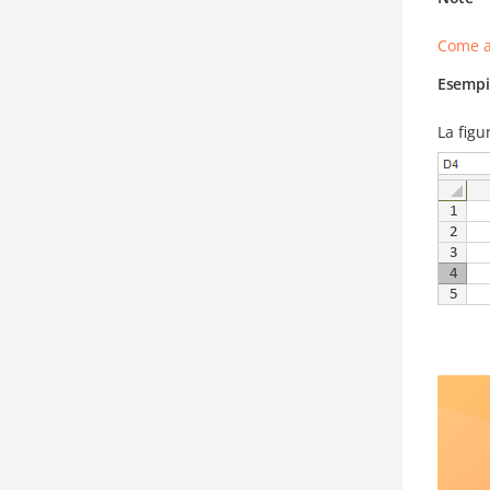
Come a
Esempi
La figu