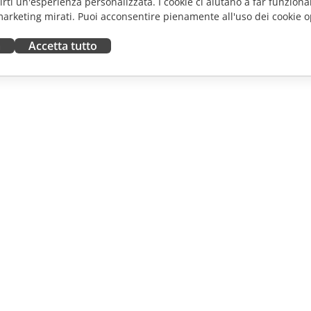
frirti un'esperienza personalizzata. I cookie ci aiutano a far funzionar
marketing mirati. Puoi acconsentire pienamente all'uso dei cookie o
a
Accetta tutto
ORA
RICEVI AIUTO
tributori
Forum
uttori
Corsi di formazione
fluencer
Webinar
i lavoro
White papers
NOTIZIE
Modulo di contatto per il
supporto
Ordina demo