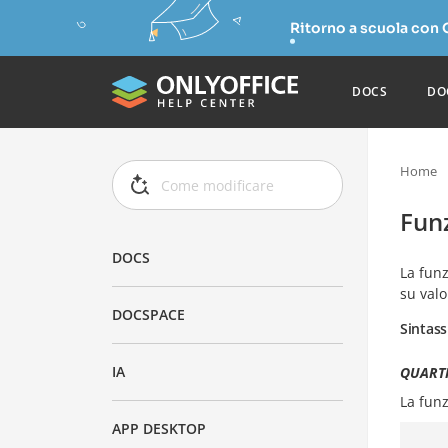
Ritorno a scuola con
DOCS
DO
Home
Fun
DOCS
La fun
su valo
DOCSPACE
Sintass
IA
QUARTI
La fun
APP DESKTOP