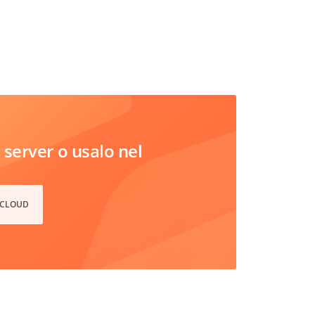
server o usalo nel
 CLOUD