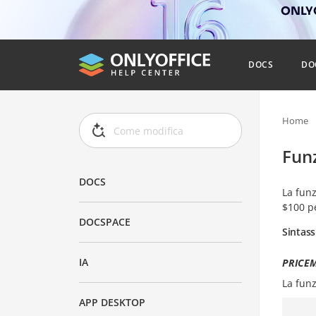
ONLYO
DOCS
DO
Home
Fun
DOCS
La fun
$100 pe
DOCSPACE
Sintass
IA
PRICEM
La fun
APP DESKTOP