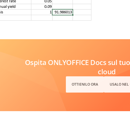
Ospita ONLYOFFICE Docs sul tuo 
cloud
OTTIENILO ORA
USALO NEL