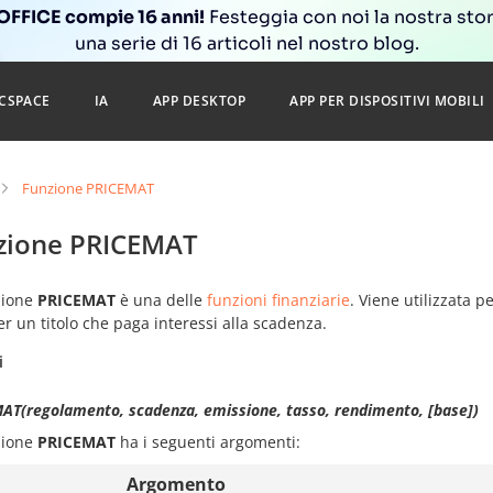
FFICE compie 16 anni!
Festeggia con noi la nostra sto
una serie di 16 articoli nel nostro blog.
CSPACE
IA
APP DESKTOP
APP PER DISPOSITIVI MOBILI
Funzione PRICEMAT
zione PRICEMAT
zione
PRICEMAT
è una delle
funzioni finanziarie
. Viene utilizzata p
r un titolo che paga interessi alla scadenza.
i
AT(regolamento, scadenza, emissione, tasso, rendimento, [base])
zione
PRICEMAT
ha i seguenti argomenti:
Argomento