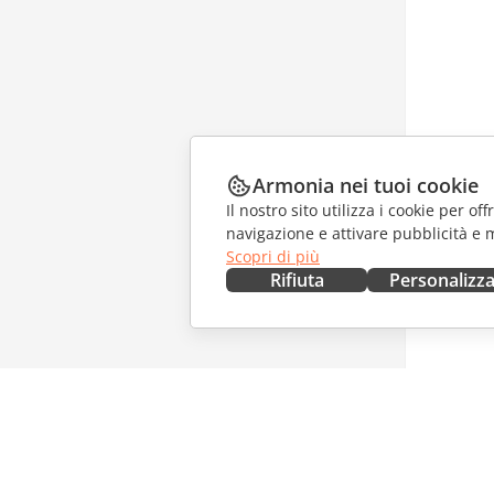
Armonia nei tuoi cookie
Il nostro sito utilizza i cookie per of
navigazione e attivare pubblicità e 
Scopri di più
Rifiuta
Personalizz
OTTIENILO ORA
COLLAB
Docs
Per i con