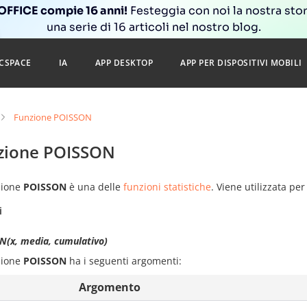
FFICE compie 16 anni!
Festeggia con noi la nostra sto
una serie di 16 articoli nel nostro blog.
CSPACE
IA
APP DESKTOP
APP PER DISPOSITIVI MOBILI
Funzione POISSON
zione POISSON
zione
POISSON
è una delle
funzioni statistiche
. Viene utilizzata per
i
N(x, media, cumulativo)
zione
POISSON
ha i seguenti argomenti:
Argomento