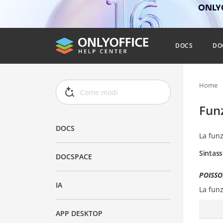
ONLYO
DOCS
DO
Home
Fun
DOCS
La fun
Sintass
DOCSPACE
POISSO
IA
La fun
APP DESKTOP