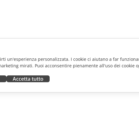
frirti un'esperienza personalizzata. I cookie ci aiutano a far funzionar
marketing mirati. Puoi acconsentire pienamente all'uso dei cookie o
a
Accetta tutto
ORA
RICEVI AIUTO
tributori
Forum