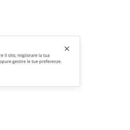
e il sito, migliorare la tua
ppure gestire le tue preferenze.
CONTATTACI
Domande sulle vendite
sales@onlyoffice.com