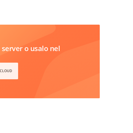
server o usalo nel
 CLOUD