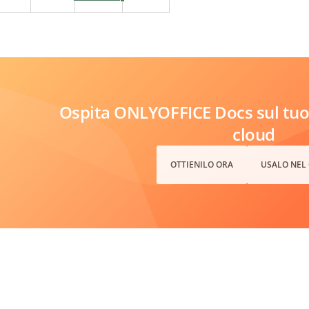
Ospita ONLYOFFICE Docs sul tuo 
cloud
OTTIENILO ORA
USALO NEL